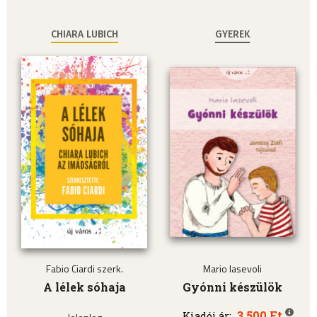
CHIARA LUBICH
GYEREK
Fabio Ciardi szerk.
Mario Iasevoli
A lélek sóhaja
Gyónni készülök
3.500 Ft
Kiadói ár: