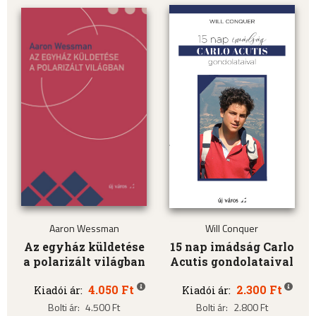
Aaron Wessman
Will Conquer
Az egyház küldetése
15 nap imádság Carlo
a polarizált világban
Acutis gondolataival
4.050 Ft
2.300 Ft
Kiadói ár:
Kiadói ár:
Bolti ár:
4.500 Ft
Bolti ár:
2.800 Ft