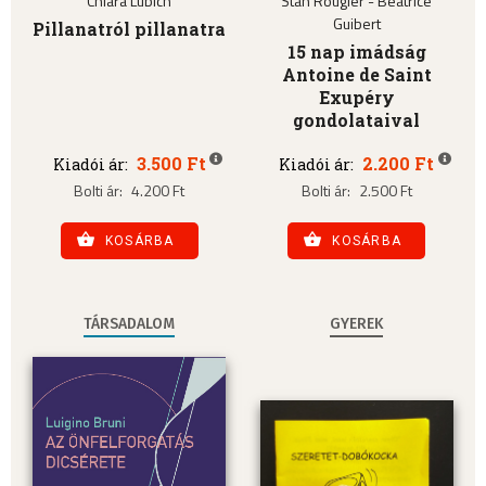
Chiara Lubich
Stan Rougier - Béatrice
Guibert
Pillanatról pillanatra
15 nap imádság
Antoine de Saint
Exupéry
gondolataival
3.500 Ft
2.200 Ft
Kiadói ár:
Kiadói ár:
Bolti ár:
4.200 Ft
Bolti ár:
2.500 Ft
KOSÁRBA
KOSÁRBA
TÁRSADALOM
GYEREK