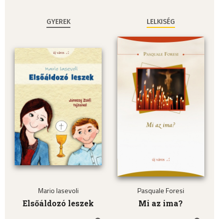
GYEREK
LELKISÉG
Mario Iasevoli
Pasquale Foresi
Elsőáldozó leszek
Mi az ima?