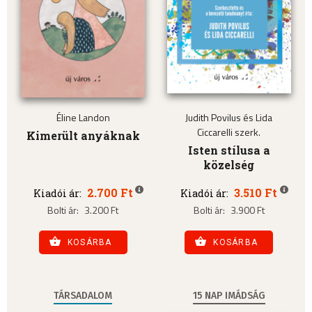
Éline Landon
Judith Povilus és Lida
Ciccarelli szerk.
Kimerült anyáknak
Isten stílusa a
közelség
2.700 Ft
3.510 Ft
Kiadói ár:
Kiadói ár:
Bolti ár:
3.200 Ft
Bolti ár:
3.900 Ft
KOSÁRBA
KOSÁRBA
TÁRSADALOM
15 NAP IMÁDSÁG