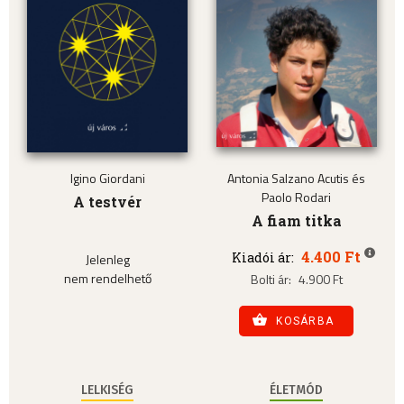
Igino Giordani
Antonia Salzano Acutis és
Paolo Rodari
A testvér
A fiam titka
4.400 Ft
Kiadói ár:
Jelenleg
nem rendelhető
Bolti ár:
4.900 Ft
KOSÁRBA
LELKISÉG
ÉLETMÓD