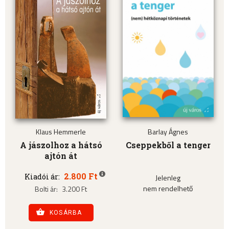
Klaus Hemmerle
Barlay Ágnes
A jászolhoz a hátsó
Cseppekből a tenger
ajtón át
2.800 Ft
Kiadói ár:
Jelenleg
nem rendelhető
Bolti ár:
3.200 Ft
KOSÁRBA