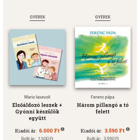
GYEREK
GYEREK
Mario Iasevoli
Ferenc pápa
Elsőáldozó leszek +
Három pillangó a tó
Gyónni készülök
felett
együtt
6.000 Ft
3.590 Ft
Kiadói ár:
Kiadói ár:
Bolti ár:
7.500 Ft
Bolti ár:
3.990 Ft