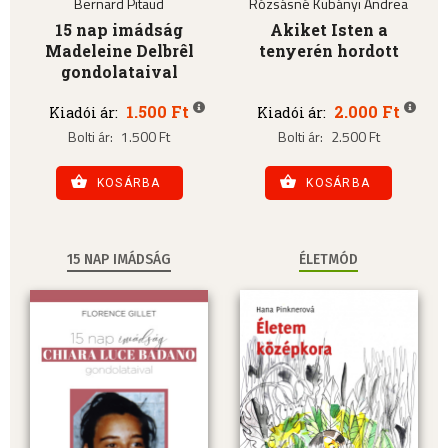
Bernard Pitaud
Rózsásné Kubányi Andrea
15 nap imádság
Akiket Isten a
Madeleine Delbrêl
tenyerén hordott
gondolataival
1.500 Ft
2.000 Ft
Kiadói ár:
Kiadói ár:
Bolti ár:
1.500 Ft
Bolti ár:
2.500 Ft
KOSÁRBA
KOSÁRBA
15 NAP IMÁDSÁG
ÉLETMÓD