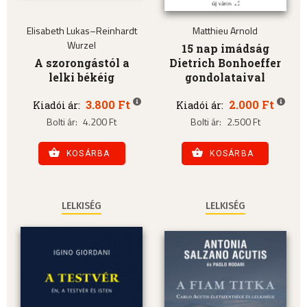
Elisabeth Lukas–Reinhardt
Matthieu Arnold
Wurzel
15 nap imádság
A szorongástól a
Dietrich Bonhoeffer
lelki békéig
gondolataival
3.800 Ft
2.000 Ft
Kiadói ár:
Kiadói ár:
Bolti ár:
4.200 Ft
Bolti ár:
2.500 Ft
KOSÁRBA
KOSÁRBA
LELKISÉG
LELKISÉG