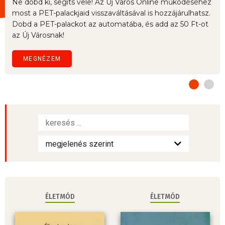
Ne dobd ki, segíts vele! Az Új Város Online működéséhez
most a PET-palackjaid visszaváltásával is hozzájárulhatsz.
Dobd a PET-palackot az automatába, és add az 50 Ft-ot
az Új Városnak!
MEGNÉZEM
ÉLETMÓD
ÉLETMÓD