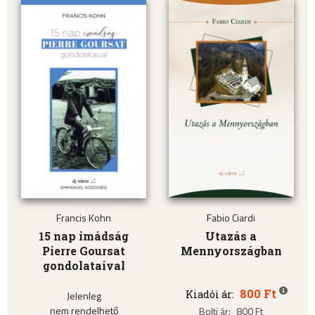
Francis Kohn
Fabio Ciardi
15 nap imádság
Utazás a
Pierre Goursat
Mennyországban
gondolataival
800 Ft
Kiadói ár:
Jelenleg
nem rendelhető
Bolti ár:
800 Ft