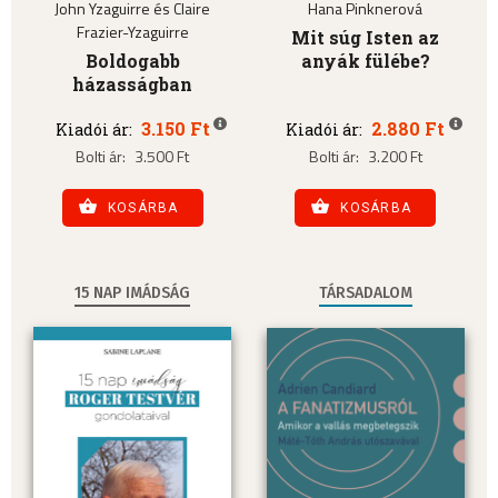
John Yzaguirre és Claire
Hana Pinknerová
Frazier-Yzaguirre
Mit súg Isten az
Boldogabb
anyák fülébe?
házasságban
3.150 Ft
2.880 Ft
Kiadói ár:
Kiadói ár:
Bolti ár:
3.500 Ft
Bolti ár:
3.200 Ft
KOSÁRBA
KOSÁRBA
15 NAP IMÁDSÁG
TÁRSADALOM