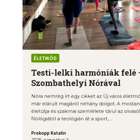
ÉLETMÓD
Testi-lelki harmóniák felé 
Szombathelyi Nórával
Nóra nemrég írt egy cikket az Új város élet
már elárult magáról néhány dolgot. A mostani
életútja és szakmai szemlélete tárul az olvasók
filológiától a teológián át a sport, ...
Prokopp Katalin
2026. augusztus 7.