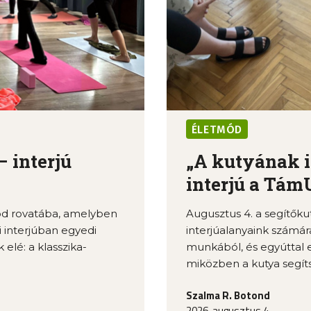
ÉLETMÓD
– interjú
„A kutyának is
interjú a TámU
mód rovatába, amelyben
Augusztus 4. a segítőkut
 interjúban egyedi
interjúalanyaink számár
 elé: a klasszika-
munkából, és egyúttal el
miközben a kutya segíts
Szalma R. Botond
2026. augusztus 4.