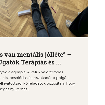
 van mentális jólléte” –
gatók Terápiás és ...
yák világnapja. A velük való törődés
a kikapcsolódás és kiszakadás a polgári
hivatottság. Fő feladatuk biztosítani, hogy
éget nyújt más ...