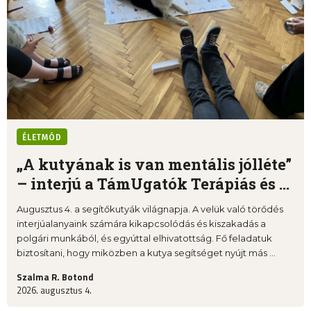
ÉLETMÓD
„A kutyának is van mentális jólléte”
– interjú a TámUgatók Terápiás és ...
Augusztus 4. a segítőkutyák világnapja. A velük való törődés
interjúalanyaink számára kikapcsolódás és kiszakadás a
polgári munkából, és egyúttal elhivatottság. Fő feladatuk
biztosítani, hogy miközben a kutya segítséget nyújt más ...
Szalma R. Botond
2026. augusztus 4.