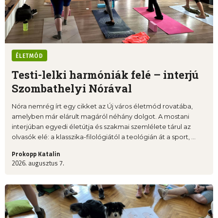
ÉLETMÓD
Testi-lelki harmóniák felé – interjú
Szombathelyi Nórával
Nóra nemrég írt egy cikket az Új város életmód rovatába,
amelyben már elárult magáról néhány dolgot. A mostani
interjúban egyedi életútja és szakmai szemlélete tárul az
olvasók elé: a klasszika-filológiától a teológián át a sport, ...
Prokopp Katalin
2026. augusztus 7.