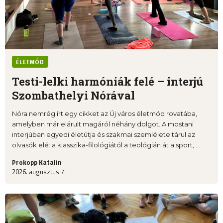
ÉLETMÓD
Testi-lelki harmóniák felé – interjú
Szombathelyi Nórával
Nóra nemrég írt egy cikket az Új város életmód rovatába,
amelyben már elárult magáról néhány dolgot. A mostani
interjúban egyedi életútja és szakmai szemlélete tárul az
olvasók elé: a klasszika-filológiától a teológián át a sport, ...
Prokopp Katalin
2026. augusztus 7.