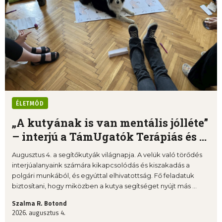
ÉLETMÓD
„A kutyának is van mentális jólléte”
– interjú a TámUgatók Terápiás és ...
Augusztus 4. a segítőkutyák világnapja. A velük való törődés
interjúalanyaink számára kikapcsolódás és kiszakadás a
polgári munkából, és egyúttal elhivatottság. Fő feladatuk
biztosítani, hogy miközben a kutya segítséget nyújt más ...
Szalma R. Botond
2026. augusztus 4.