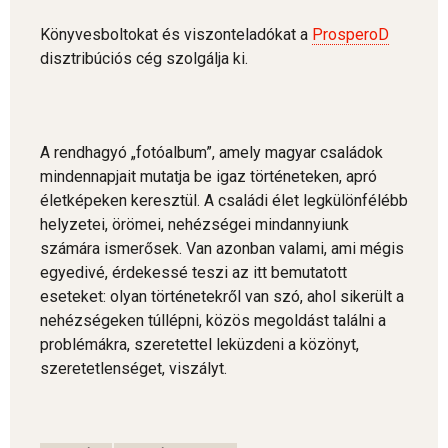
Könyvesboltokat és viszonteladókat a
ProsperoD
disztribúciós cég szolgálja ki.
A rendhagyó „fotóalbum”, amely magyar családok
mindennapjait mutatja be igaz történeteken, apró
életképeken keresztül. A családi élet legkülönfélébb
helyzetei, örömei, nehézségei mindannyiunk
számára ismerősek. Van azonban valami, ami mégis
egyedivé, érdekessé teszi az itt bemutatott
eseteket: olyan történetekről van szó, ahol sikerült a
nehézségeken túllépni, közös megoldást találni a
problémákra, szeretettel leküzdeni a közönyt,
szeretetlenséget, viszályt.