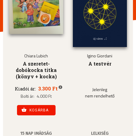
Chiara Lubich
Igino Giordani
A szeretet-
A testvér
dobókocka titka
(könyv + kocka)
3.300 Ft
Kiadói ár:
Jelenleg
nem rendelhető
Bolti ár:
4.000 Ft
KOSÁRBA
15 NAP IMÁDSÁG
LELKISÉG