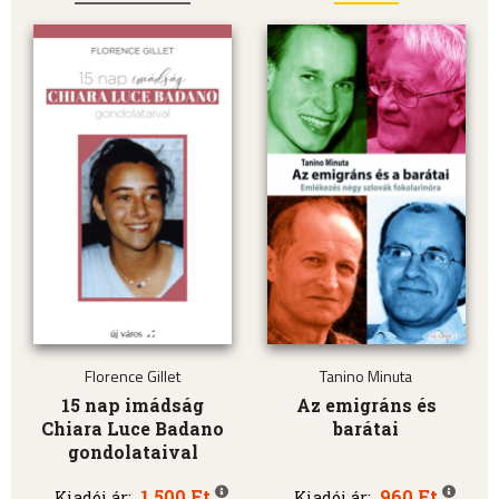
Florence Gillet
Tanino Minuta
15 nap imádság
Az emigráns és
Chiara Luce Badano
barátai
gondolataival
1.500 Ft
960 Ft
Kiadói ár:
Kiadói ár: