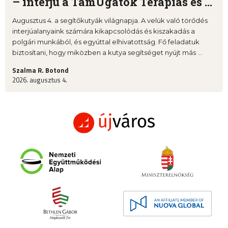
– interjú a TámUgatók Terápiás és ...
Augusztus 4. a segítőkutyák világnapja. A velük való törődés
interjúalanyaink számára kikapcsolódás és kiszakadás a
polgári munkából, és egyúttal elhivatottság. Fő feladatuk
biztosítani, hogy miközben a kutya segítséget nyújt más ...
Szalma R. Botond
2026. augusztus 4.