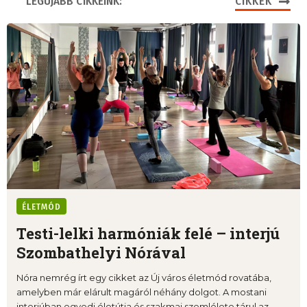
LEGÚJABB CIKKEINK:
CIKKEK
ÉLETMÓD
Testi-lelki harmóniák felé – interjú
Szombathelyi Nórával
Nóra nemrég írt egy cikket az Új város életmód rovatába,
amelyben már elárult magáról néhány dolgot. A mostani
interjúban egyedi életútja és szakmai szemlélete tárul az