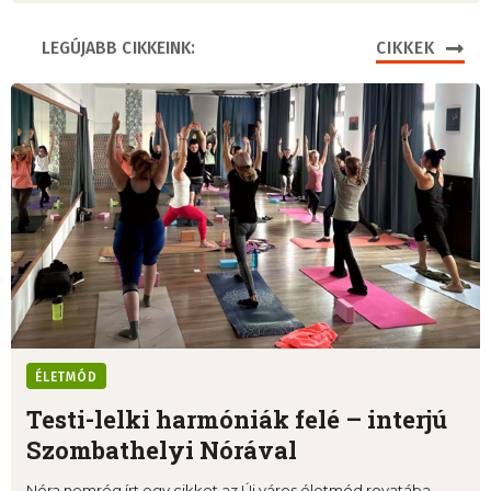
LEGÚJABB CIKKEINK:
CIKKEK
ÉLETMÓD
Testi-lelki harmóniák felé – interjú
Szombathelyi Nórával
Nóra nemrég írt egy cikket az Új város életmód rovatába,