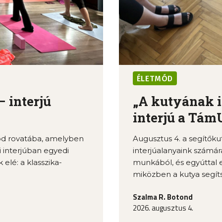
ÉLETMÓD
– interjú
„A kutyának is
interjú a TámU
mód rovatába, amelyben
Augusztus 4. a segítőkut
 interjúban egyedi
interjúalanyaink számár
 elé: a klasszika-
munkából, és egyúttal el
miközben a kutya segíts
Szalma R. Botond
2026. augusztus 4.