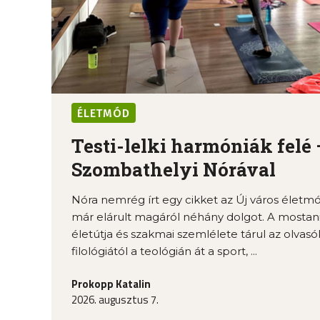
ÉLETMÓD
Testi-lelki harmóniák felé 
Szombathelyi Nórával
Nóra nemrég írt egy cikket az Új város élet
már elárult magáról néhány dolgot. A mostani
életútja és szakmai szemlélete tárul az olvasók
filológiától a teológián át a sport, ...
Prokopp Katalin
2026. augusztus 7.