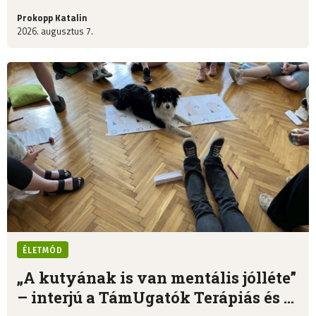
Prokopp Katalin
2026. augusztus 7.
ÉLETMÓD
„A kutyának is van mentális jólléte”
– interjú a TámUgatók Terápiás és ...