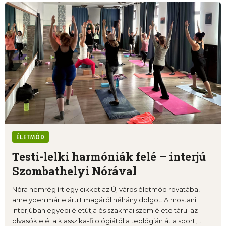
ÉLETMÓD
Testi-lelki harmóniák felé – interjú
Szombathelyi Nórával
Nóra nemrég írt egy cikket az Új város életmód rovatába,
amelyben már elárult magáról néhány dolgot. A mostani
interjúban egyedi életútja és szakmai szemlélete tárul az
olvasók elé: a klasszika-filológiától a teológián át a sport, ...