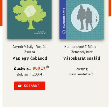
Berndt Mihály–Román
Körmendyné É. Mária–
Zsuzsa
Körmendy Imre
Van egy dobásod
Városbarát család
960 Ft
Kiadói ár:
Jelenleg
nem rendelhető
Bolti ár:
1.200 Ft
KOSÁRBA