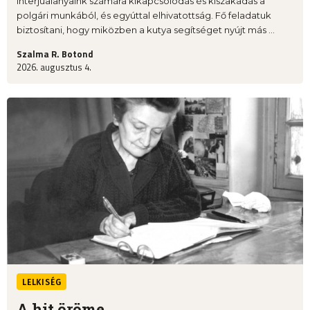
interjúalanyaink számára kikapcsolódás és kiszakadás a
polgári munkából, és egyúttal elhivatottság. Fő feladatuk
biztosítani, hogy miközben a kutya segítséget nyújt más ...
Szalma R. Botond
2026. augusztus 4.
LELKISÉG
A hit öröme