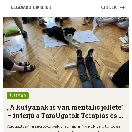
LEGÚJABB CIKKEINK:
CIKKEK
ÉLETMÓD
„A kutyának is van mentális jólléte”
– interjú a TámUgatók Terápiás és ...
Augusztus 4. a segítőkutyák világnapja. A velük való törődés