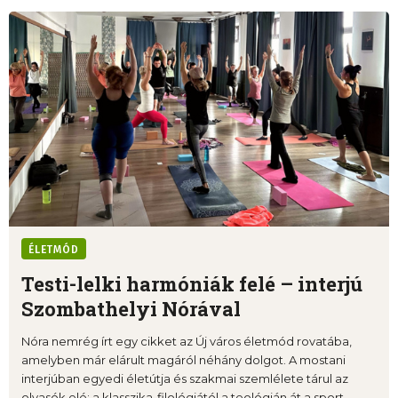
ÉLETMÓD
Testi-lelki harmóniák felé – interjú
Szombathelyi Nórával
Nóra nemrég írt egy cikket az Új város életmód rovatába,
amelyben már elárult magáról néhány dolgot. A mostani
interjúban egyedi életútja és szakmai szemlélete tárul az
olvasók elé: a klasszika-filológiától a teológián át a sport, ...