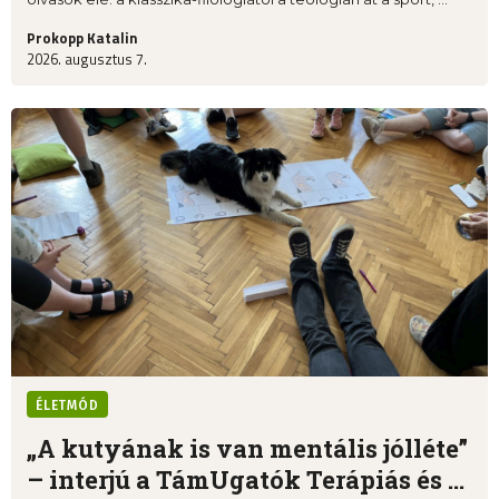
Prokopp Katalin
2026. augusztus 7.
ÉLETMÓD
„A kutyának is van mentális jólléte”
– interjú a TámUgatók Terápiás és ...