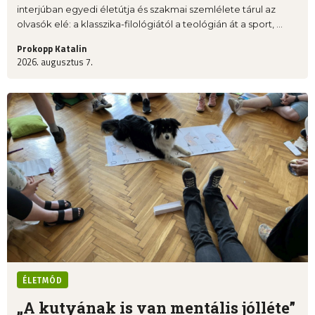
interjúban egyedi életútja és szakmai szemlélete tárul az
olvasók elé: a klasszika-filológiától a teológián át a sport, ...
Prokopp Katalin
2026. augusztus 7.
ÉLETMÓD
„A kutyának is van mentális jólléte”