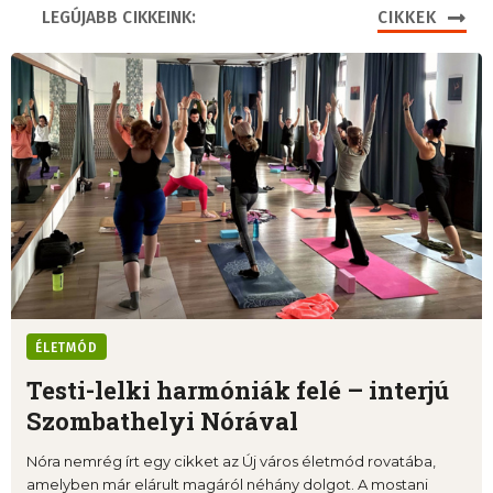
LEGÚJABB CIKKEINK:
CIKKEK
ÉLETMÓD
Testi-lelki harmóniák felé – interjú
Szombathelyi Nórával
Nóra nemrég írt egy cikket az Új város életmód rovatába,
amelyben már elárult magáról néhány dolgot. A mostani