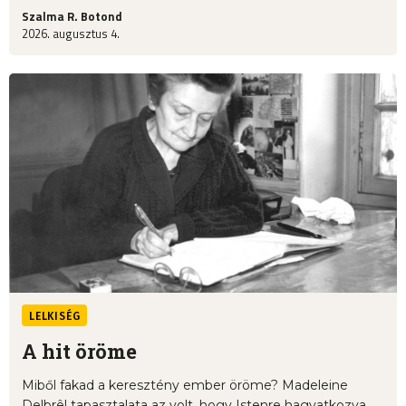
Szalma R. Botond
2026. augusztus 4.
LELKISÉG
A hit öröme
Miből fakad a keresztény ember öröme? Madeleine
Delbrêl tapasztalata az volt, hogy Istenre hagyatkozva,