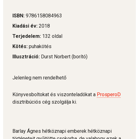
ISBN:
9786158084963
Kiadási év:
2018
Terjedelem:
132 oldal
Kötés:
puhakötés
Illusztráció:
Durst Norbert (borító)
Jelenleg nem rendelhető
Könyvesboltokat és viszonteladókat a
ProsperoD
disztribúciós cég szolgálja ki.
Barlay Ágnes hétköznapi emberek hétköznapi
történeteit gyűjtötte csokorba, de valahogy ezek a