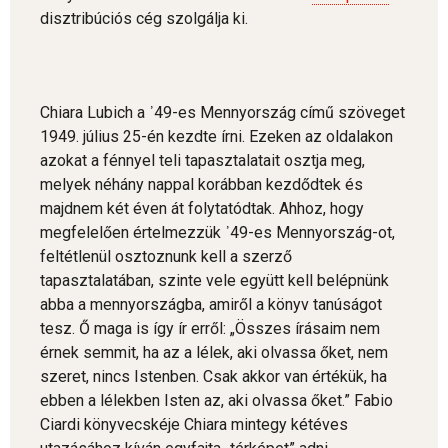
disztribúciós cég szolgálja ki.
Chiara Lubich a ᾽49-es Mennyország című szöveget
1949. július 25-én kezdte írni. Ezeken az oldalakon
azokat a fénnyel teli tapasztalatait osztja meg,
melyek néhány nappal korábban kezdődtek és
majdnem két éven át folytatódtak. Ahhoz, hogy
megfelelően értelmezzük ᾽49-es Mennyország-ot,
feltétlenül osztoznunk kell a szerző
tapasztalatában, szinte vele együtt kell belépnünk
abba a mennyországba, amiről a könyv tanúságot
tesz. Ő maga is így ír erről: „Összes írásaim nem
érnek semmit, ha az a lélek, aki olvassa őket, nem
szeret, nincs Istenben. Csak akkor van értékük, ha
ebben a lélekben Isten az, aki olvassa őket.” Fabio
Ciardi könyvecskéje Chiara mintegy kétéves