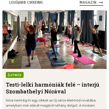
LEGÚJABB CIKKEINK:
MAGAZIN
ÉLETMÓD
Testi-lelki harmóniák felé – interjú
Szombathelyi Nórával
Nóra nemrég írt egy cikket az Új város életmód rovatába,
amelyben már elárult magáról néhány dolgot. A mostani