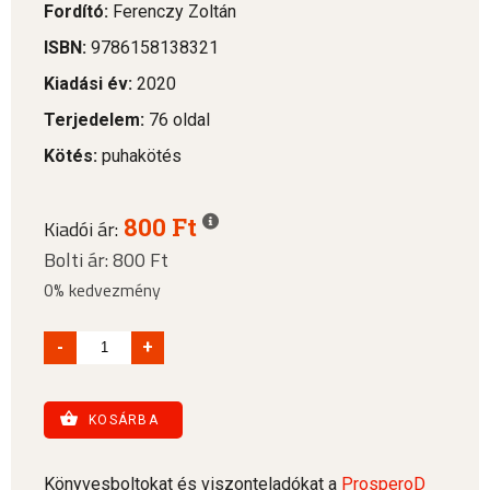
Fordító:
Ferenczy Zoltán
ISBN:
9786158138321
Kiadási év:
2020
Terjedelem:
76 oldal
Kötés:
puhakötés
800 Ft
Kiadói ár:
Bolti ár: 800 Ft
0% kedvezmény
-
+
KOSÁRBA
Könyvesboltokat és viszonteladókat a
ProsperoD