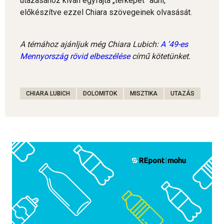
utazásához kíván egyfajta „térképet” adni,
előkészítve ezzel Chiara szövegeinek olvasását.
A témához ajánljuk még Chiara Lubich:
A ’49-es
Mennyország rövid elbeszélése
című kötetünket.
CHIARA LUBICH
DOLOMITOK
MISZTIKA
UTAZÁS