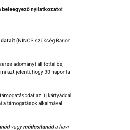
a
beleegyező nyilatkozat
ot
datait
(NINCS szükség Barion
res adományt állítottál be,
i azt jelenti, hogy 30 naponta
 támogatásodat az új kártyáddal
tani a támogatások alkalmával
tanád
vagy
módosítanád
a havi