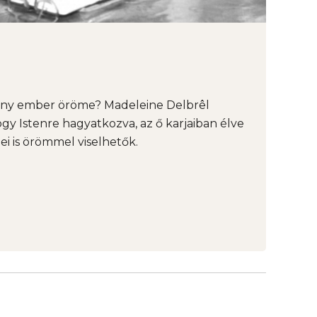
tény ember öröme? Madeleine Delbrêl
ogy Istenre hagyatkozva, az ő karjaiban élve
ei is örömmel viselhetők.