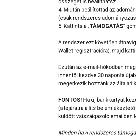
összeget is beállíthatsz.
4. Miután beállítottad az adomá
(csak rendszeres adományozás
5. Kattints a „
TÁMOGATÁS
” gom
A rendszer ezt követően átnavig
Wallet regisztrációra), majd katti
Ezután az e-mail-fiókodban megj
innentől kezdve 30 naponta újab
megérkezik hozzánk az általad 
FONTOS!
Ha új bankkártyát kezd
(a lejáratra állíts be emlékeztet
küldött vsiszaigazoló emailben lé
Minden havi rendszeres támogat