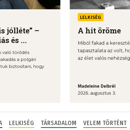
LELKISÉG
 jólléte” –
A hit öröme
s és ...
Miből fakad a keresz
tapasztalata az volt, h
k való törődés
az élet valós nehézség
zakadás a polgári
tuk biztosítani, hogy
Madeleine Delbrêl
2026. augusztus 3.
A
LELKISÉG
TÁRSADALOM
VELEM TÖRTÉNT