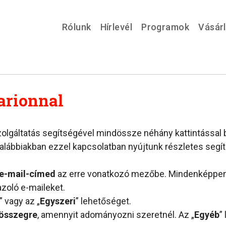
Rólunk
Hírlevél
Programok
Vásár
rionnal
zolgáltatás segítségével mindössze néhány kattintással b
alábbiakban ezzel kapcsolatban nyújtunk részletes segít
 e-mail-címed
az erre vonatkozó mezőbe. Mindenképpen 
zoló e-maileket.
” vagy az „
Egyszeri
” lehetőséget.
 összegre
, amennyit adományozni szeretnél. Az „
Egyéb
”