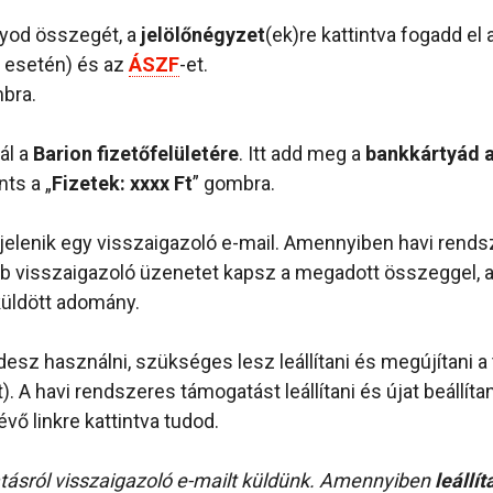
nyod összegét, a
jelölőnégyzet
(ek)re kattintva fogadd el 
 esetén) és az
ÁSZF
-et.
bra.
ál a
Barion fizetőfelületére
. Itt add meg a
bankkártyád a
nts a „
Fizetek: xxxx Ft
” gombra.
elenik egy visszaigazoló e-mail. Amennyiben havi rendsze
b visszaigazoló üzenetet kapsz a megadott összeggel, am
küldött adomány.
esz használni, szükséges lesz leállítani és megújítani a
őt). A havi rendszeres támogatást leállítani és újat beállí
vő linkre kattintva tudod.
ásról visszaigazoló e-mailt küldünk. Amennyiben
leállí