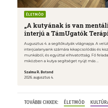
ÉLETMÓD
„A kutyának is van mentális
interjú a TámUgatók Terápiá
Augusztus 4. a segítőkutyák világnapja. A velü
interjúalanyaink számára kikapcsolódás és kis
munkából, és egyúttal elhivatottság. Fő felada
miközben a kutya segítséget nyújt más ...
Szalma R. Botond
2026. augusztus 4.
TOVÁBBI CIKKEK:
ÉLETMÓD
KULTÚR