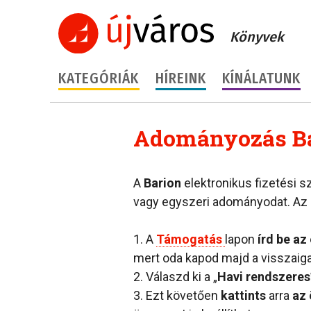
Könyvek
KATEGÓRIÁK
HÍREINK
KÍNÁLATUNK
Adományozás Ba
A
Barion
elektronikus fizetési s
vagy egyszeri adományodat. Az 
1. A
Támogatás
lapon
írd be az
mert oda kapod majd a visszaiga
2. Válaszd ki a „
Havi rendszeres
3. Ezt követően
kattints
arra
az