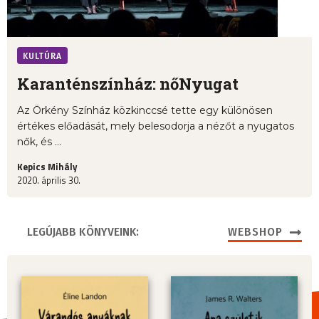
KULTÚRA
Karanténszínház: nőNyugat
Az Örkény Színház közkinccsé tette egy különösen
értékes előadását, mely belesodorja a nézőt a nyugatos
nők, és ...
Kepics Mihály
2020. április 30.
LEGÚJABB KÖNYVEINK:
WEBSHOP