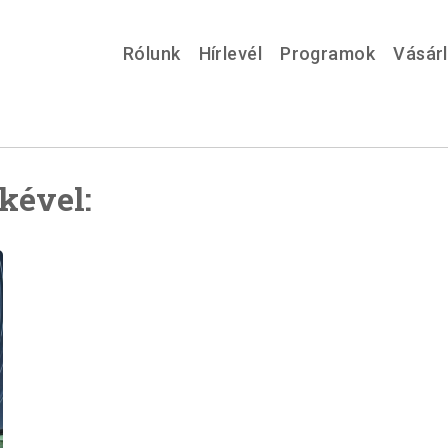
Rólunk
Hírlevél
Programok
Vásár
kével: