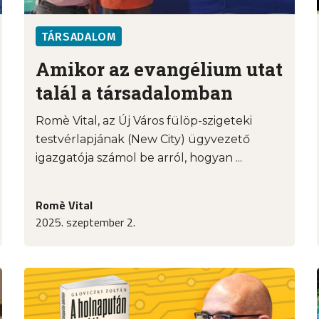
TÁRSADALOM
Amikor az evangélium utat
talál a társadalomban
Romè Vital, az Új Város fülöp-szigeteki
testvérlapjának (New City) ügyvezető
igazgatója számol be arról, hogyan ...
Romè Vital
2025. szeptember 2.