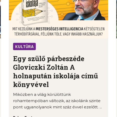
KULTÚRA
Egy szülő párbeszéde
Gloviczki Zoltán A
holnapután iskolája című
könyvével
Miközben a világ körülöttünk
rohamtempóban változik, az iskoláink szinte
pont ugyanolyanok mint száz évvel ezelőtt. ...