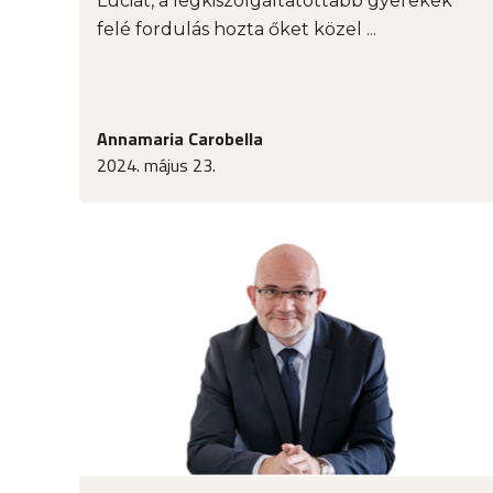
Luciát, a legkiszolgáltatottabb gyerekek
felé fordulás hozta őket közel ...
Annamaria Carobella
2024. május 23.