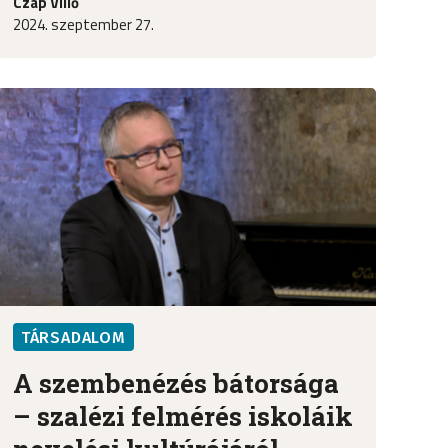
Czap Villő
2024. szeptember 27.
TÁRSADALOM
A szembenézés bátorsága
– szalézi felmérés iskoláik