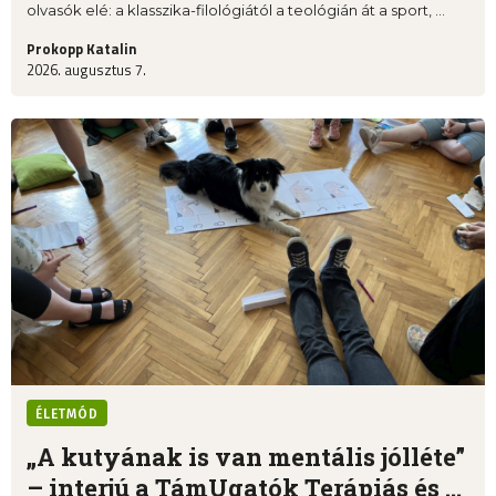
olvasók elé: a klasszika-filológiától a teológián át a sport, ...
Prokopp Katalin
2026. augusztus 7.
ÉLETMÓD
„A kutyának is van mentális jólléte”
– interjú a TámUgatók Terápiás és ...