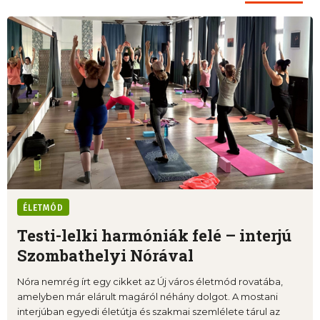
ÉLETMÓD
Testi-lelki harmóniák felé – interjú
Szombathelyi Nórával
Nóra nemrég írt egy cikket az Új város életmód rovatába,
amelyben már elárult magáról néhány dolgot. A mostani
interjúban egyedi életútja és szakmai szemlélete tárul az