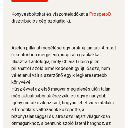
Könyvesboltokat és viszonteladókat a
ProsperoD
disztribúciós cég szolgálja ki.
A jelen pillanat megélése egy örök-új tanítás. A most
új köntösben megjelenő, inspiráló grafikákkal
illusztrált antológia, mely Chiara Lubich jelen
pillanatról szóló elmélkedéseit gyűjti össze, nem
véletlenül vált a szerzőnő egyik legkeresettebb
könyvévé.
Húsz évvel az első magyar megjelenés után talán
még aktuálisabbnak érezzük, és egyre nagyobb
igény mutatkozik aziránt, hogyan lehet visszatalálni
a frenetikus változások közepette, a
bizonytalansággal és stresszel átjárt világunkban
önmagunkhoz, a bennünk szóló isteni hanghoz, az