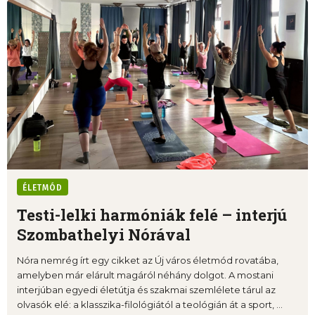
ÉLETMÓD
Testi-lelki harmóniák felé – interjú
Szombathelyi Nórával
Nóra nemrég írt egy cikket az Új város életmód rovatába,
amelyben már elárult magáról néhány dolgot. A mostani
interjúban egyedi életútja és szakmai szemlélete tárul az
olvasók elé: a klasszika-filológiától a teológián át a sport, ...