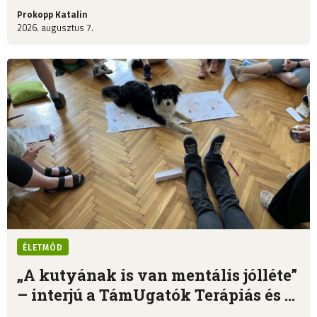
Prokopp Katalin
2026. augusztus 7.
ÉLETMÓD
„A kutyának is van mentális jólléte”
– interjú a TámUgatók Terápiás és ...