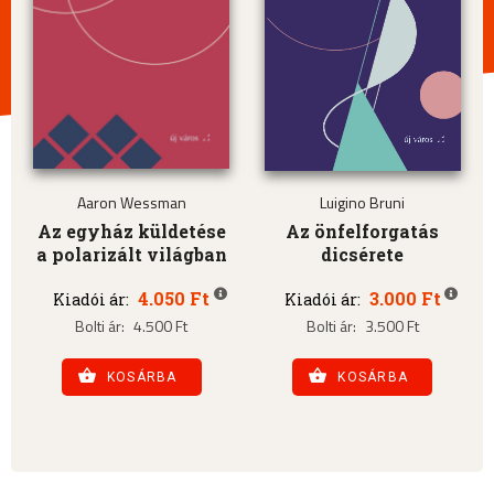
Aaron Wessman
Luigino Bruni
Az egyház küldetése
Az önfelforgatás
a polarizált világban
dicsérete
4.050 Ft
3.000 Ft
Kiadói ár:
Kiadói ár:
Bolti ár:
4.500 Ft
Bolti ár:
3.500 Ft
KOSÁRBA
KOSÁRBA