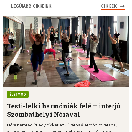
LEGÚJABB CIKKEINK:
CIKKEK
ÉLETMÓD
Testi-lelki harmóniák felé – interjú
Szombathelyi Nórával
Nóra nemrég írt egy cikket az Új város életmód rovatába,
amelyben már elárult magáról néhány dolgot. A mostani