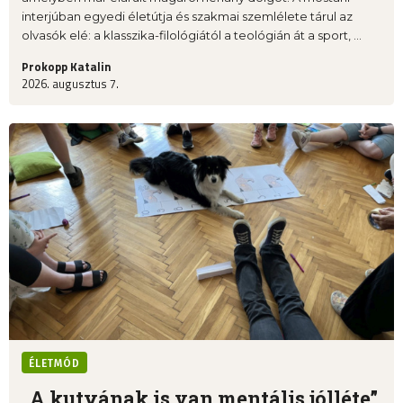
interjúban egyedi életútja és szakmai szemlélete tárul az
olvasók elé: a klasszika-filológiától a teológián át a sport, ...
Prokopp Katalin
2026. augusztus 7.
ÉLETMÓD
„A kutyának is van mentális jólléte”