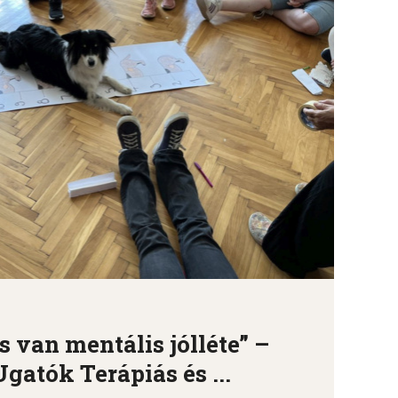
 van mentális jólléte” –
gatók Terápiás és ...