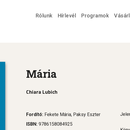
Rólunk
Hírlevél
Programok
Vásár
Mária
Chiara Lubich
Jele
Fordító:
Fekete Mária, Paksy Eszter
ISBN:
9786158084925
Köny