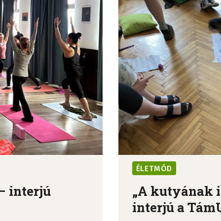
ÉLETMÓD
– interjú
„A kutyának is
interjú a TámU