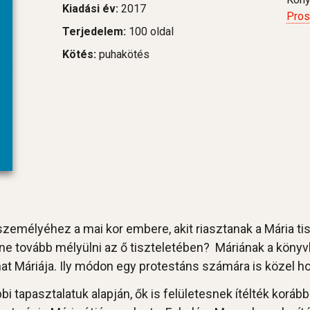
Kiadási év:
2017
Pro
Terjedelem:
100 oldal
Kötés:
puhakötés
emélyéhez a mai kor embere, akit riasztanak a Mária tisz
etne tovább mélyülni az ő tiszteletében? Máriának a köny
nat Máriája. Ily módon egy protestáns számára is közel ho
i tapasztalatuk alapján, ők is felületesnek ítélték korább