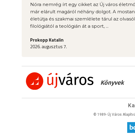
Nóra nemrég írt egy cikket az Új város élet
már elárult magáról néhány dolgot. A mostani
életútja és szakmai szemlélete tárul az olvasók
filológiától a teológián át a sport, ...
Prokopp Katalin
2026. augusztus 7.
Könyvek
Ka
© 1989- Új Város Alapítv