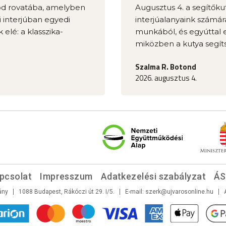
mód rovatába, amelyben
Augusztus 4. a segítőkut
 interjúban egyedi
interjúalanyaink számár
 elé: a klasszika-
munkából, és egyúttal el
miközben a kutya segíts
Szalma R. Botond
2026. augusztus 4.
pcsolat
Impresszum
Adatkezelési szabályzat
ÁS
ány
1088 Budapest, Rákóczi út 29. I/5.
E-mail:
szerk@ujvarosonline.hu