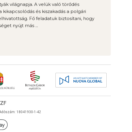
yák világnapja. A velük való törődés
a kikapcsolódás és kiszakadás a polgári
hivatottság. Fő feladatuk biztosítani, hogy
éget nyújt más ...
ZF
Adószám: 18041930-1-42