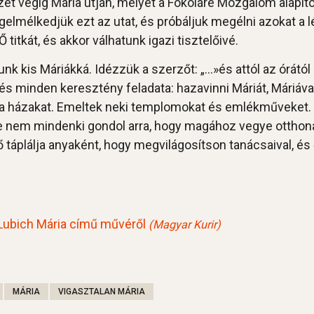
végig Mária útján, melyet a Fokoláre Mozgalom alapítója i
gigelmélkedjük ezt az utat, és próbáljuk megélni azokat a
titkát, és akkor válhatunk igazi tisztelőivé.
ljunk kis Máriákká. Idézzük a szerzőt: „…»és attól az órátó
és minden keresztény feladata: hazavinni Máriát, Máriával 
k a házakat. Emeltek neki templomokat és emlékműveket. 
 nem mindenki gondol arra, hogy magához vegye otthonáb
ő táplálja anyaként, hogy megvilágosítson tanácsaival, és
Lubich Mária című művéről
(Magyar Kurir)
MÁRIA
VIGASZTALAN MÁRIA