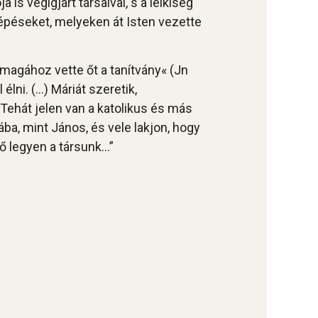
s végigjárt társaival, s a lelkiség
 lépéseket, melyeken át Isten vezette
l magához vette őt a tanítvány« (Jn
élni. (…) Máriát szeretik,
Tehát jelen van a katolikus és más
a, mint János, és vele lakjon, hogy
 ő legyen a társunk…”