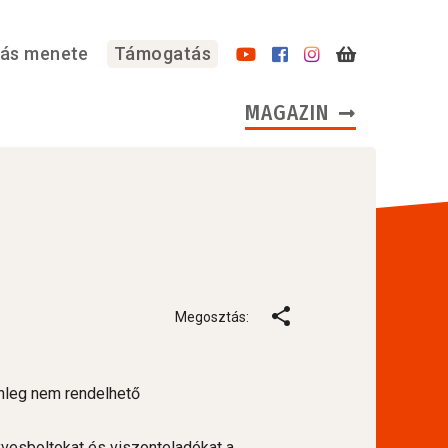
lás menete
Támogatás
MAGAZIN
Megosztás:
nleg nem rendelhető
vesboltokat és viszonteladókat a