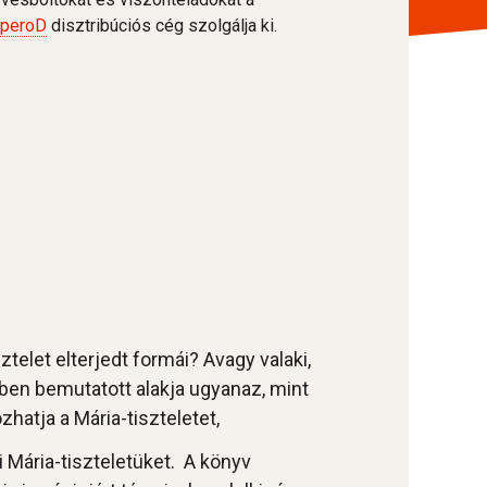
speroD
disztribúciós cég szolgálja ki.
telet elterjedt formái? Avagy valaki,
vben bemutatott alakja ugyanaz, mint
zhatja a Mária-tiszteletet,
i Mária-tiszteletüket. A könyv