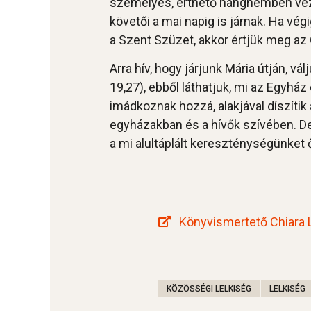
személyes, érthető hangnemben vezet 
követői a mai napig is járnak. Ha vé
a Szent Szüzet, akkor értjük meg az Ő 
Arra hív, hogy járjunk Mária útján, vá
19,27), ebből láthatjuk, mi az Egyház 
imádkoznak hozzá, alakjával díszíti
egyházakban és a hívők szívében. De
a mi alultáplált kereszténységünket 
Könyvismertető Chiara 
KÖZÖSSÉGI LELKISÉG
LELKISÉG