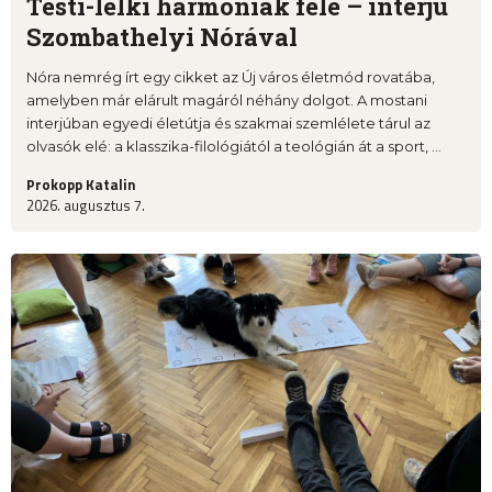
Testi-lelki harmóniák felé – interjú
Szombathelyi Nórával
Nóra nemrég írt egy cikket az Új város életmód rovatába,
amelyben már elárult magáról néhány dolgot. A mostani
interjúban egyedi életútja és szakmai szemlélete tárul az
olvasók elé: a klasszika-filológiától a teológián át a sport, ...
Prokopp Katalin
2026. augusztus 7.