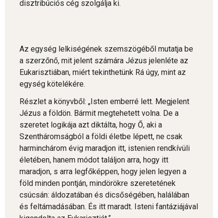
disztribúciós cég szolgálja ki.
Az egység lelkiségének szemszögéből mutatja be
a szerzőnő, mit jelent számára Jézus jelenléte az
Eukarisztiában, miért tekinthetünk Rá úgy, mint az
egység kötelékére.
Részlet a könyvből: „Isten emberré lett. Megjelent
Jézus a földön. Bármit megtehetett volna. De a
szeretet logikája azt diktálta, hogy Ő, aki a
Szentháromságból a földi életbe lépett, ne csak
harminchárom évig maradjon itt, istenien rendkívüli
életében, hanem módot találjon arra, hogy itt
maradjon, s arra legfőképpen, hogy jelen legyen a
föld minden pontján, mindörökre szeretetének
csúcsán: áldozatában és dicsőségében, halálában
és feltámadásában. És itt maradt. Isteni fantáziájával