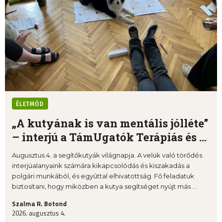
ÉLETMÓD
„A kutyának is van mentális jólléte”
– interjú a TámUgatók Terápiás és ...
Augusztus 4. a segítőkutyák világnapja. A velük való törődés
interjúalanyaink számára kikapcsolódás és kiszakadás a
polgári munkából, és egyúttal elhivatottság. Fő feladatuk
biztosítani, hogy miközben a kutya segítséget nyújt más ...
Szalma R. Botond
2026. augusztus 4.