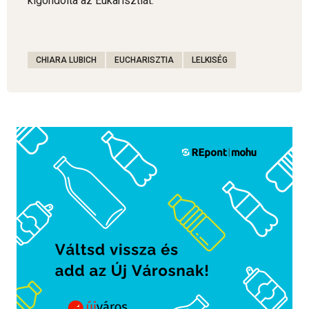
kigondolta az Eukarisztiát.”
CHIARA LUBICH
EUCHARISZTIA
LELKISÉG