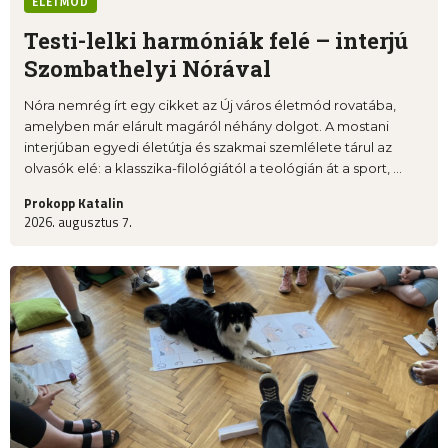
ÉLETMÓD
Testi-lelki harmóniák felé – interjú
Szombathelyi Nórával
Nóra nemrég írt egy cikket az Új város életmód rovatába,
amelyben már elárult magáról néhány dolgot. A mostani
interjúban egyedi életútja és szakmai szemlélete tárul az
olvasók elé: a klasszika-filológiától a teológián át a sport, ...
Prokopp Katalin
2026. augusztus 7.