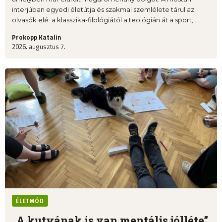
interjúban egyedi életútja és szakmai szemlélete tárul az
olvasók elé: a klasszika-filológiától a teológián át a sport, ...
Prokopp Katalin
2026. augusztus 7.
ÉLETMÓD
„A kutyának is van mentális jólléte”