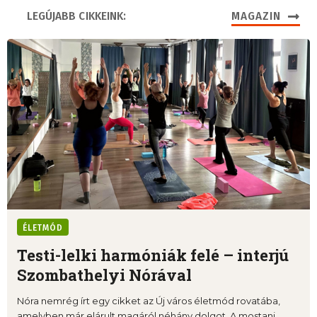
LEGÚJABB CIKKEINK:
MAGAZIN
ÉLETMÓD
Testi-lelki harmóniák felé – interjú
Szombathelyi Nórával
Nóra nemrég írt egy cikket az Új város életmód rovatába,
amelyben már elárult magáról néhány dolgot. A mostani