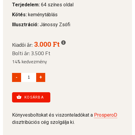
Terjedelem:
64 színes oldal
Kötés:
keménytáblás
Illusztráció:
Jánossy Zsófi
3.000 Ft
Kiadói ár:
Bolti ár: 3.500 Ft
14% kedvezmény
-
+
KOSÁRBA
Könyvesboltokat és viszonteladókat a
ProsperoD
disztribúciós cég szolgálja ki.