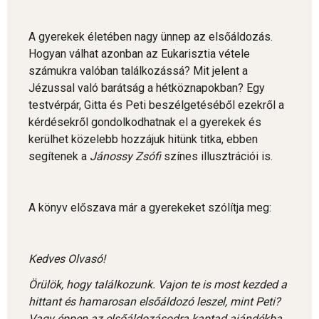
A gyerekek életében nagy ünnep az elsőáldozás.
Hogyan válhat azonban az Eukarisztia vétele
számukra valóban találkozássá? Mit jelent a
Jézussal való barátság a hétköznapokban? Egy
testvérpár, Gitta és Peti beszélgetéséből ezekről a
kérdésekről gondolkodhatnak el a gyerekek és
kerülhet közelebb hozzájuk hitünk titka, ebben
segítenek a
Jánossy Zsófi
színes illusztrációi is.
A könyv előszava már a gyerekeket szólítja meg:
Kedves Olvasó!
Örülök, hogy találkozunk. Vajon te is most kezded a
hittant és hamarosan elsőáldozó leszel, mint Peti?
Vagy éppen az elsőáldozásodra kaptad ajándékba