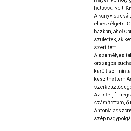
hatással volt. K
A könyv sok vál
elbeszélgetni C
házban, ahol Carl
születtek, akike
szert tett.
A személyes talá
országos euchar
került sor minte
készíthettem A
szerkesztőség
Az interjú megs
számítottam, ő 
Antonia asszony
szép nagypolgár