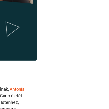
ának,
Antonia
arlo életét.
 Istenhez,
 emberre