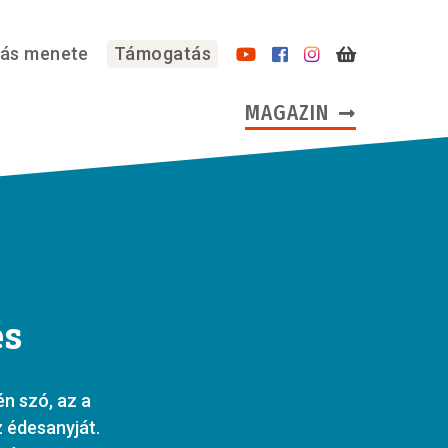
lás menete
Támogatás
MAGAZIN
és
én szó, az a
z édesanyját.