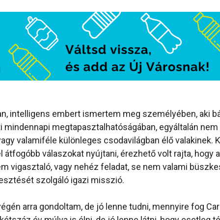
n, intelligens embert ismertem meg személyében, aki bá
ti mindennapi megtapasztalhatóságában, egyáltalán nem 
vagy valamiféle különleges csodavilágban élő valakinek.
 átfogóbb válaszokat nyújtani, érezhető volt rajta, hogy a
 vigasztaló, vagy nehéz feladat, se nem valami büszke
jesztését szolgáló igazi misszió.
égén arra gondoltam, de jó lenne tudni, mennyire fog Car
kétszáz év múlva is élni, de jó lenne látni, hogy esetleg 