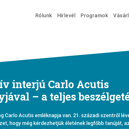
Rólunk
Hírlevél
Programok
Vásár
v interjú Carlo Acutis
jával – a teljes beszélget
og Carlo Acutis emléknapja van. 21. századi szentről lév
zet, hogy még kérdezhetjük életének legfőbb tanúját, a