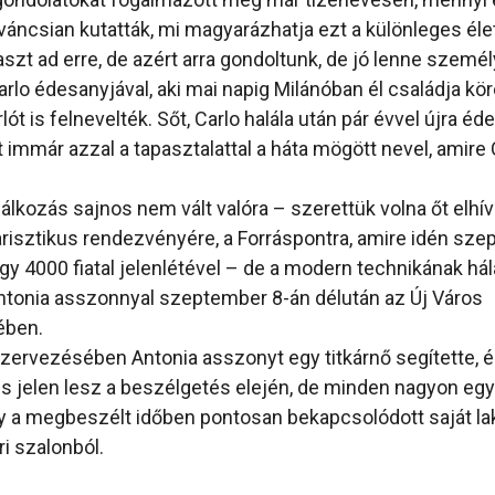
íváncsian kutatták, mi magyarázhatja ezt a különleges éle
aszt ad erre, de azért arra gondoltunk, de jó lenne szemé
arlo édesanyjával, aki mai napig Milánóban él családja kö
ót is felnevelték. Sőt, Carlo halála után pár évvel újra édes
t immár azzal a tapasztalattal a háta mögött nevel, amire 
lkozás sajnos nem vált valóra – szerettük volna őt elhívn
isztikus rendezvényére, a Forráspontra, amire idén sz
gy 4000 fiatal jelenlétével – de a modern technikának hála
ntonia asszonnyal szeptember 8-án délután az Új Város
ében.
zervezésében Antonia asszonyt egy titkárnő segítette, é
is jelen lesz a beszélgetés elején, de minden nagyon egy
 a megbeszélt időben pontosan bekapcsolódott saját la
i szalonból.