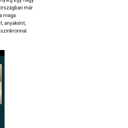
yországban már
 a maga
, anyaként,
 szinkronnal