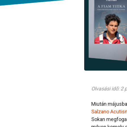
Olvasási idő: 2 
Miután májusban
Salzano Acutisn
Sokan megfogalm
milyen komoly 