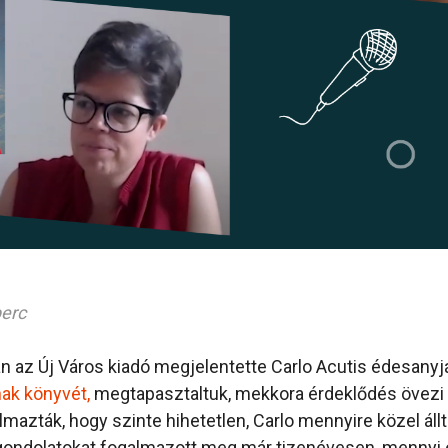
perc
 az Új Város kiadó megjelentette Carlo Acutis édesanyj
ak könyvét,
megtapasztaltuk, mekkora érdeklődés övezi C
azták, hogy szinte hihetetlen, Carlo mennyire közel állt
gondolatokat fogalmazott meg már tizenévesen, mennyi