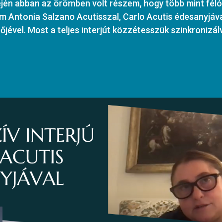
jén abban az örömben volt részem, hogy több mint féló
m Antonia Salzano Acutisszal, Carlo Acutis édesanyjáv
jével. Most a teljes interjút közzétesszük szinkronizál