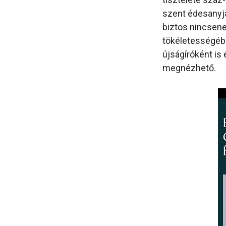
szent édesanyj
biztos nincsene
tökéletességébe
újságíróként is 
megnézhető.