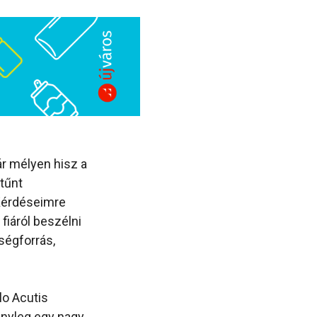
r mélyen hisz a
tűnt
 Kérdéseimre
 fiáról beszélni
ségforrás,
lo Acutis
tényleg egy nagy