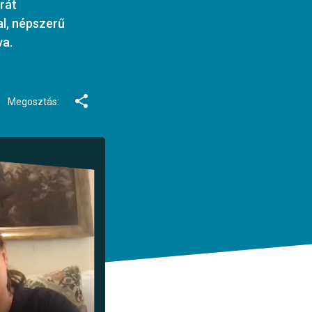
rát
al, népszerű
va.
Megosztás: