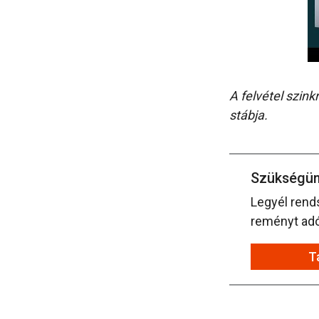
A felvétel szin
stábja.
Szükségün
Legyél rend
reményt adó 
T