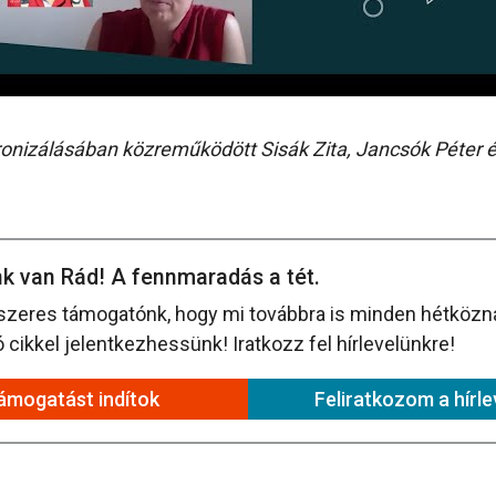
kronizálásában közreműködött Sisák Zita, Jancsók Péter 
k van Rád! A fennmaradás a tét.
szeres támogatónk, hogy mi továbbra is minden hétközna
cikkel jelentkezhessünk! Iratkozz fel hírlevelünkre!
ámogatást indítok
Feliratkozom a hírle