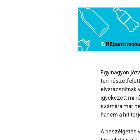
Egy nagyon józa
természetfelet
elvarázsoltnak 
igyekezett minél
számára már nem
hanem a hit ter
A beszélgetés v
tisztelete száz-