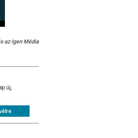
és az Igen Média
p új,
vélre