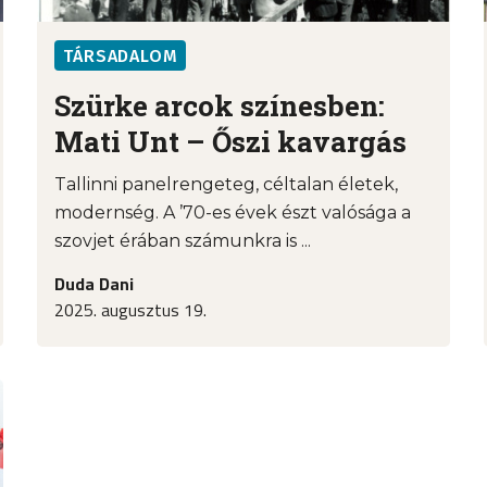
TÁRSADALOM
Szürke arcok színesben:
Mati Unt – Őszi kavargás
Tallinni panelrengeteg, céltalan életek,
modernség. A ’70-es évek észt valósága a
szovjet érában számunkra is ...
Duda Dani
2025. augusztus 19.