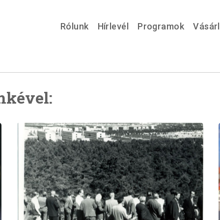
Rólunk
Hírlevél
Programok
Vásár
mkével: