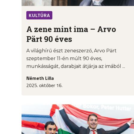
KULTÚRA
A zene mint ima – Arvo
Pärt 90 éves
A világhírű észt zeneszerző, Arvo Pärt
szeptember 11-én múlt 90 éves,
munkásságát, darabjait átjárja az imából ...
Németh Lilla
2025. október 16.