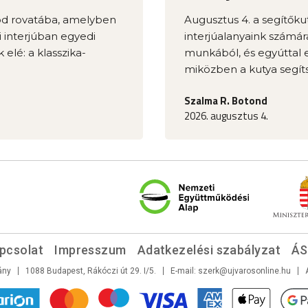
mód rovatába, amelyben
Augusztus 4. a segítőkut
 interjúban egyedi
interjúalanyaink számár
 elé: a klasszika-
munkából, és egyúttal el
miközben a kutya segíts
Szalma R. Botond
2026. augusztus 4.
pcsolat
Impresszum
Adatkezelési szabályzat
ÁS
ány
1088 Budapest, Rákóczi út 29. I/5.
E-mail:
szerk@ujvarosonline.hu