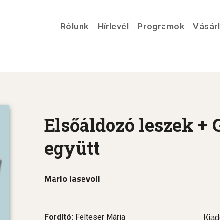
Rólunk
Hírlevél
Programok
Vásár
Elsőáldozó leszek +
együtt
Mario Iasevoli
Kiad
Fordító:
Felteser Mária