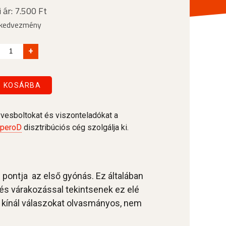
i ár: 7.500 Ft
kedvezmény
+
KOSÁRBA
vesboltokat és viszonteladókat a
speroD
disztribúciós cég szolgálja ki.
 pontja az első gyónás. Ez általában
és várakozással tekintsenek ez elé
 kínál válaszokat olvasmányos, nem