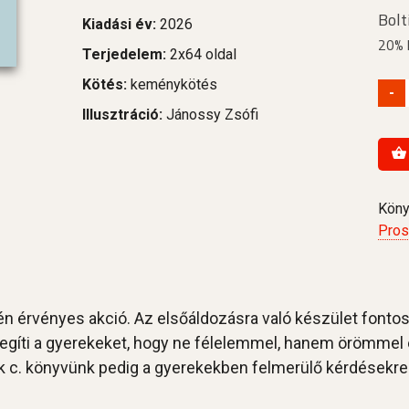
Bolt
Kiadási év:
2026
20% 
Terjedelem:
2x64 oldal
Kötés:
keménykötés
-
Illusztráció:
Jánossy Zsófi
Köny
Pro
n érvényes akció. Az elsőáldozásra való készület fontos
egíti a gyerekeket, hogy ne félelemmel, hanem örömmel 
k c. könyvünk pedig a gyerekekben felmerülő kérdésekre