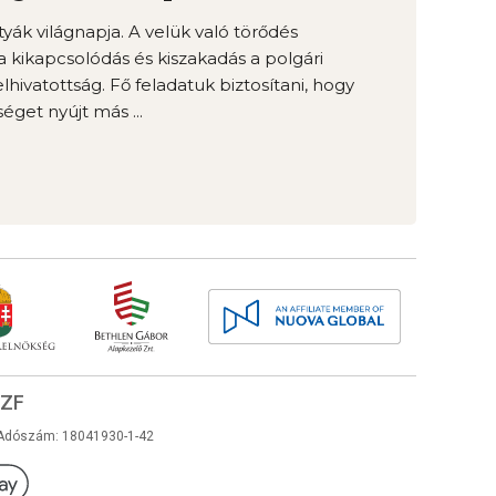
yák világnapja. A velük való törődés
a kikapcsolódás és kiszakadás a polgári
hivatottság. Fő feladatuk biztosítani, hogy
éget nyújt más ...
ZF
Adószám: 18041930-1-42