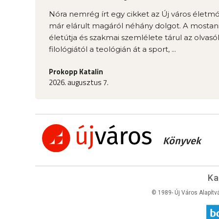
Nóra nemrég írt egy cikket az Új város élet
már elárult magáról néhány dolgot. A mostani
életútja és szakmai szemlélete tárul az olvasók
filológiától a teológián át a sport, ...
Prokopp Katalin
2026. augusztus 7.
Könyvek
Ka
© 1989- Új Város Alapítv