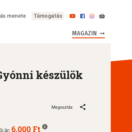
lás menete
Támogatás
MAGAZIN
 Gyónni készülök
Megosztás:
6.000 Ft
ói ár: