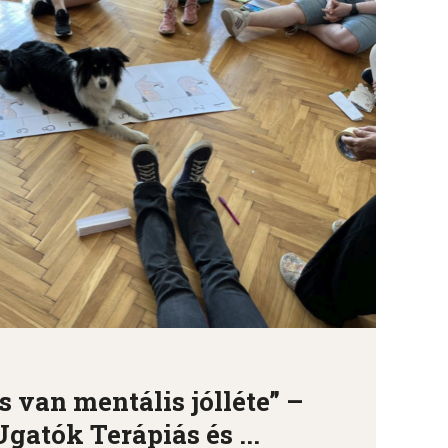
 van mentális jólléte” –
gatók Terápiás és ...