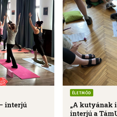
ÉLETMÓD
– interjú
„A kutyának is
interjú a TámU