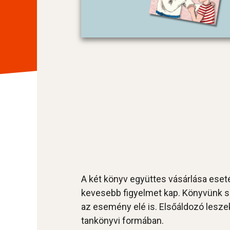
A két könyv együttes vásárlása eseté
kevesebb figyelmet kap. Könyvünk s
az esemény elé is. Elsőáldozó lesze
tankönyvi formában.