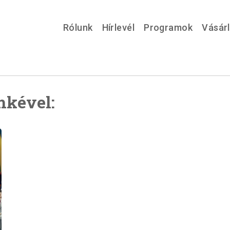
Rólunk
Hírlevél
Programok
Vásár
mkével: