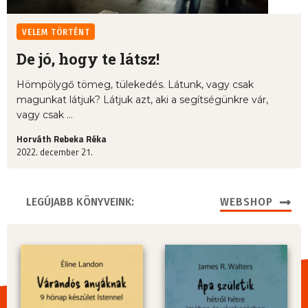
VELEM TÖRTÉNT
De jó, hogy te látsz!
Hömpölygő tömeg, tülekedés. Látunk, vagy csak
magunkat látjuk? Látjuk azt, aki a segítségünkre vár,
vagy csak ...
Horváth Rebeka Réka
2022. december 21.
LEGÚJABB KÖNYVEINK:
WEBSHOP