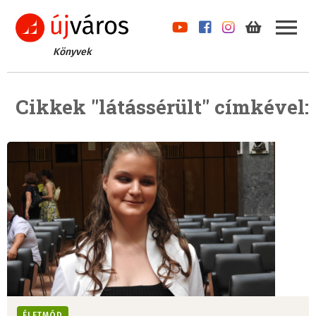
Könyvek
Cikkek "látássérült" címkével:
ÉLETMÓD