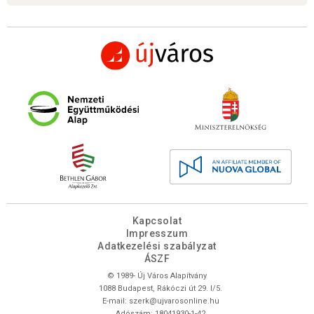
Kapcsolat
Impresszum
Adatkezelési szabályzat
ÁSZF
© 1989- Új Város Alapítvány
1088 Budapest, Rákóczi út 29. I/5.
E-mail:
szerk@ujvarosonline.hu
Adószám: 18041930-1-42