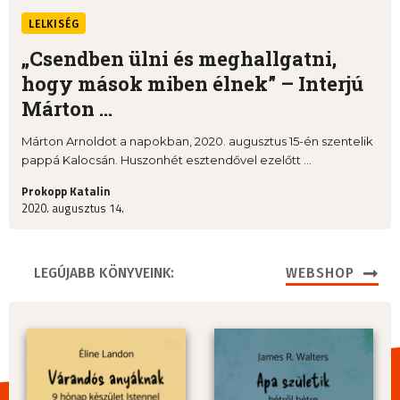
LELKISÉG
„Csendben ülni és meghallgatni,
hogy mások miben élnek” – Interjú
Márton ...
Márton Arnoldot a napokban, 2020. augusztus 15-én szentelik
pappá Kalocsán. Huszonhét esztendővel ezelőtt ...
Prokopp Katalin
2020. augusztus 14.
LEGÚJABB KÖNYVEINK:
WEBSHOP