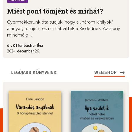
Miért pont tömjént és mirhát?
Gyermekkorunk óta tudjuk, hogy a „három királyok”
aranyat, tömjént és mirhát vittek a Kisdednek. Az arany
mindmáig ...
dr. Offenbächer Éva
2024. december 26.
LEGÚJABB KÖNYVEINK:
WEBSHOP