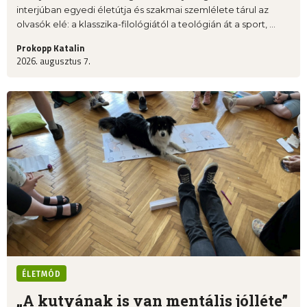
interjúban egyedi életútja és szakmai szemlélete tárul az
olvasók elé: a klasszika-filológiától a teológián át a sport, ...
Prokopp Katalin
2026. augusztus 7.
ÉLETMÓD
„A kutyának is van mentális jólléte”