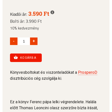
3.590 Ft
Kiadói ár:
Bolti ár: 3.990 Ft
10% kedvezmény
-
+
KOSÁRBA
Könyvesboltokat és viszonteladókat a
ProsperoD
disztribúciós cég szolgálja ki.
Ez a könyv Ferenc pápa lelki végrendelete. Halála
előtt Thomas Leoncini olasz szerzőre bízta írását,