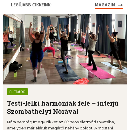
LEGÚJABB CIKKEINK:
MAGAZIN
ÉLETMÓD
Testi-lelki harmóniák felé – interjú
Szombathelyi Nórával
Nóra nemrég írt egy cikket az Új város életmód rovatába,
amelyben már elárult magáról néhány dolgot. A mostani