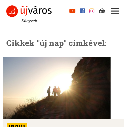
Könyvek
Cikkek "új nap" címkével:
LELKISÉG