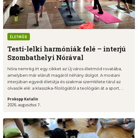
ÉLETMÓD
Testi-lelki harmóniák felé – interjú
Szombathelyi Nórával
Nóra nemrég írt egy cikket az Új város életmód rovatába,
amelyben már elárult magáról néhány dolgot. A mostani
interjúban egyedi életútja és szakmai szemlélete tárul az
olvasók elé: a klasszika-filológiától a teológián át a sport, ...
Prokopp Katalin
2026. augusztus 7.