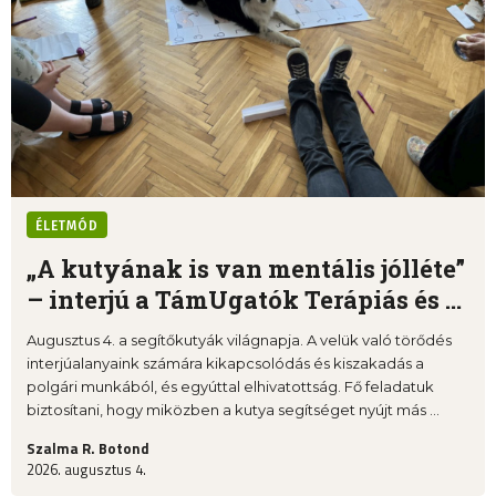
ÉLETMÓD
„A kutyának is van mentális jólléte”
– interjú a TámUgatók Terápiás és ...
Augusztus 4. a segítőkutyák világnapja. A velük való törődés
interjúalanyaink számára kikapcsolódás és kiszakadás a
polgári munkából, és egyúttal elhivatottság. Fő feladatuk
biztosítani, hogy miközben a kutya segítséget nyújt más ...
Szalma R. Botond
2026. augusztus 4.