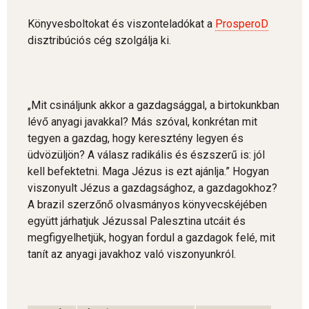
Könyvesboltokat és viszonteladókat a
ProsperoD
disztribúciós cég szolgálja ki.
„Mit csináljunk akkor a gazdagsággal, a birtokunkban
lévő anyagi javakkal? Más szóval, konkrétan mit
tegyen a gazdag, hogy keresztény legyen és
üdvözüljön? A válasz radikális és észszerű is: jól
kell befektetni. Maga Jézus is ezt ajánlja.” Hogyan
viszonyult Jézus a gazdagsághoz, a gazdagokhoz?
A brazil szerzőnő olvasmányos könyvecskéjében
együtt járhatjuk Jézussal Palesztina utcáit és
megfigyelhetjük, hogyan fordul a gazdagok felé, mit
tanít az anyagi javakhoz való viszonyunkról.