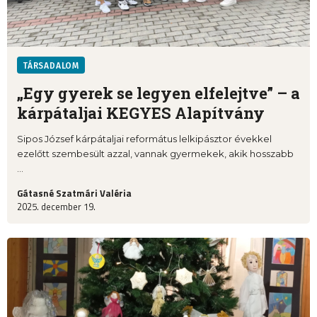
TÁRSADALOM
„Egy gyerek se legyen elfelejtve” – a
kárpátaljai KEGYES Alapítvány
Sipos József kárpátaljai református lelkipásztor évekkel
ezelőtt szembesült azzal, vannak gyermekek, akik hosszabb
...
Gátasné Szatmári Valéria
2025. december 19.