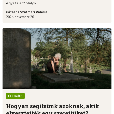
egyáltalán? Melyik ...
Gátasné Szatmári Valéria
2025. november 26.
ÉLETMÓD
Hogyan segítsünk azoknak, akik
elvesztették egy szerettüket?