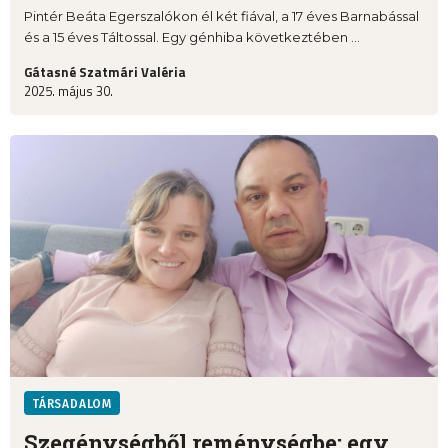
Pintér Beáta Egerszalókon él két fiával, a 17 éves Barnabással
és a 15 éves Táltossal. Egy génhiba következtében ...
Gátasné Szatmári Valéria
2025. május 30.
TÁRSADALOM
Szegénységből reménységbe: egy