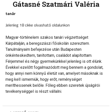
Gátasné Szatmári Valéria
tanár
Jelenleg 18 cikke olvasható oldalunkon
Magyar-történelem szakos tanári végzettséget
Kárpátalján, a beregszászi főiskolán szereztem.
Tanulmányaim befejezése után Budapesten
önkénteskedtem, tanítottam, családot alapítottam.
Férjemmel és négy gyermekünkkel jelenleg is ott élünk.
Évekkel ezelőtt fogalmazódott meg bennem a gondolat,
hogy annyi nem könnyű életút van, amelyet másoknak is
meg kell ismerniük, hogy erőt, reménységet
meríthessenek belőle. Főleg ebben szeretek újságírói
tevékenységgel is részt vállalni.