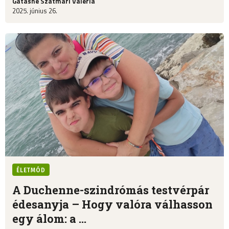
Gátasné Szatmári Valéria
2025. június 26.
ÉLETMÓD
A Duchenne-szindrómás testvérpár
édesanyja – Hogy valóra válhasson
egy álom: a ...