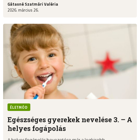
Gátasné Szatmári Valéria
2026. március 26.
ÉLETMÓD
Egészséges gyerekek nevelése 3. – A
helyes fogápolás
A helyes fogápolás bevezetése már a legkisebb