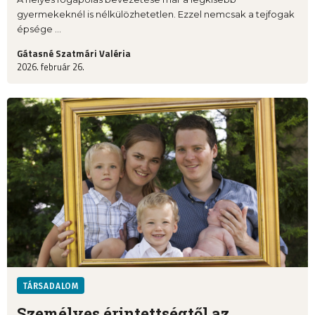
gyermekeknél is nélkülözhetetlen. Ezzel nemcsak a tejfogak
épsége ...
Gátasné Szatmári Valéria
2026. február 26.
TÁRSADALOM
Személyes érintettségtől az