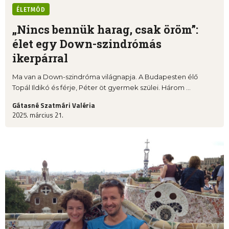
ÉLETMÓD
„Nincs bennük harag, csak öröm”:
élet egy Down-szindrómás
ikerpárral
Ma van a Down-szindróma világnapja. A Budapesten élő
Topál Ildikó és férje, Péter öt gyermek szülei. Három ...
Gátasné Szatmári Valéria
2025. március 21.