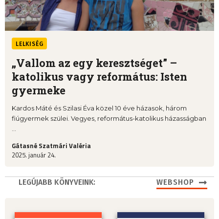
LELKISÉG
„Vallom az egy keresztséget” –
katolikus vagy református: Isten
gyermeke
Kardos Máté és Szilasi Éva közel 10 éve házasok, három
fiúgyermek szülei. Vegyes, református-katolikus házasságban
...
Gátasné Szatmári Valéria
2025. január 24.
LEGÚJABB KÖNYVEINK:
WEBSHOP