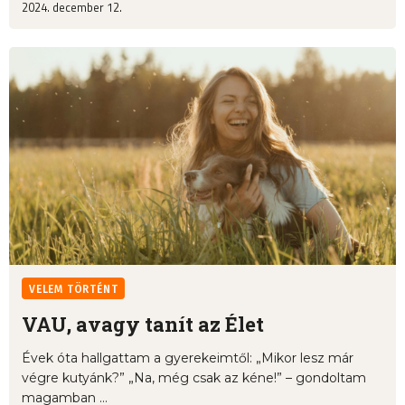
2024. december 12.
VELEM TÖRTÉNT
VAU, avagy tanít az Élet
Évek óta hallgattam a gyerekeimtől: „Mikor lesz már
végre kutyánk?” „Na, még csak az kéne!” – gondoltam
magamban ...