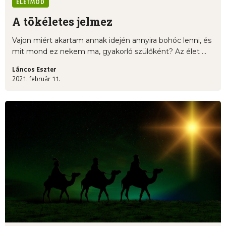
ÉLETMÓD
A tökéletes jelmez
Vajon miért akartam annak idején annyira bohóc lenni, és
mit mond ez nekem ma, gyakorló szülőként? Az élet ...
Láncos Eszter
2021. február 11.