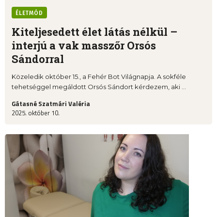
ÉLETMÓD
Kiteljesedett élet látás nélkül –
interjú a vak masszőr Orsós
Sándorral
Közeledik október 15., a Fehér Bot Világnapja. A sokféle
tehetséggel megáldott Orsós Sándort kérdezem, aki ...
Gátasné Szatmári Valéria
2025. október 10.