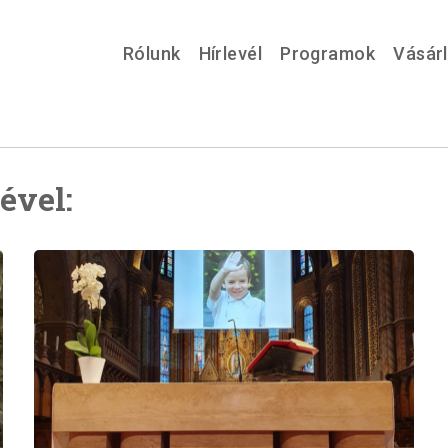
Rólunk
Hírlevél
Programok
Vásár
ével: