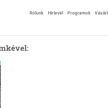
Rólunk
Hírlevél
Programok
Vásár
ímkével: