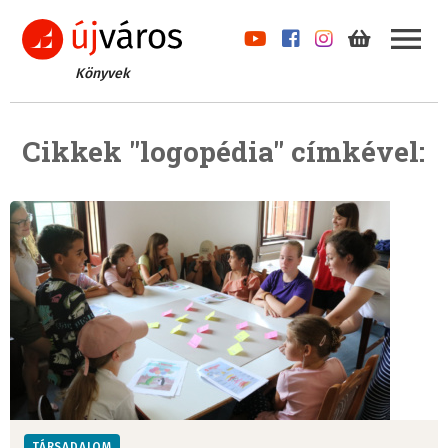
Könyvek
Cikkek "logopédia" címkével:
TÁRSADALOM