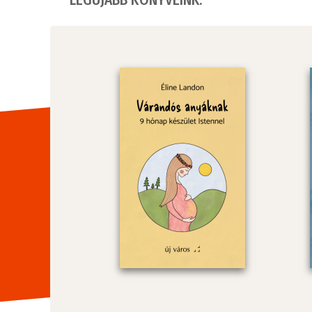
LEGÚJABB KÖNYVEINK: