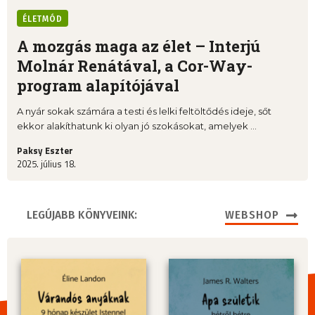
ÉLETMÓD
A mozgás maga az élet – Interjú
Molnár Renátával, a Cor-Way-
program alapítójával
A nyár sokak számára a testi és lelki feltöltődés ideje, sőt
ekkor alakíthatunk ki olyan jó szokásokat, amelyek ...
Paksy Eszter
2025. július 18.
LEGÚJABB KÖNYVEINK:
WEBSHOP