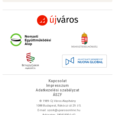
Kapcsolat
Impresszum
Adatkezelési szabályzat
ÁSZF
© 1989- Új Város Alapítvány
1088 Budapest, Rákóczi út 29. I/5.
E-mail:
szerk@ujvarosonline.hu
Adószám: 18041930-1-42