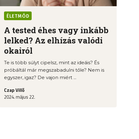
ÉLETMÓD
A tested éhes vagy inkább
lelked? Az elhízás valódi
okairól
Te is több súlyt cipelsz, mint az ideáis? És
próbáltál már megszabadulni tőle? Nem is
egyszer, igaz? De vajon miért ...
Czap Villő
2024. május 22.