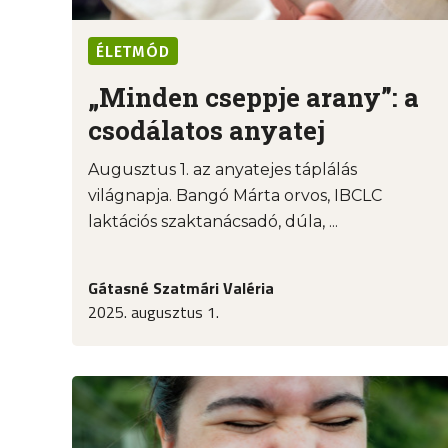
ÉLETMÓD
„Minden cseppje arany”: a
csodálatos anyatej
Augusztus 1. az anyatejes táplálás
világnapja. Bangó Márta orvos, IBCLC
laktációs szaktanácsadó, dúla, ...
Gátasné Szatmári Valéria
2025. augusztus 1.