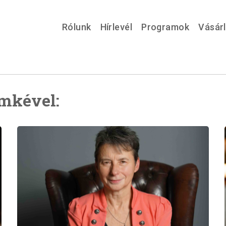
Rólunk
Hírlevél
Programok
Vásár
ímkével: