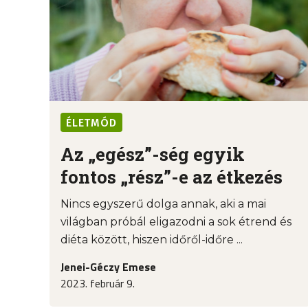
ÉLETMÓD
Az „egész”-ség egyik
fontos „rész”-e az étkezés
Nincs egyszerű dolga annak, aki a mai
világban próbál eligazodni a sok étrend és
diéta között, hiszen időről-időre ...
Jenei-Géczy Emese
2023. február 9.