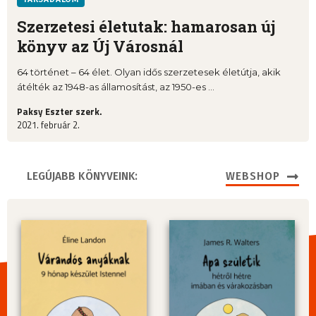
Szerzetesi életutak: hamarosan új
könyv az Új Városnál
64 történet – 64 élet. Olyan idős szerzetesek életútja, akik
átélték az 1948-as államosítást, az 1950-es ...
Paksy Eszter szerk.
2021. február 2.
LEGÚJABB KÖNYVEINK:
WEBSHOP