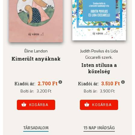
Éline Landon
Judith Povilus és Lida
Ciccarelli szerk.
Kimerült anyáknak
Isten stílusa a
közelség
2.700 Ft
3.510 Ft
Kiadói ár:
Kiadói ár:
Bolti ár:
3.200 Ft
Bolti ár:
3.900 Ft
KOSÁRBA
KOSÁRBA
TÁRSADALOM
15 NAP IMÁDSÁG