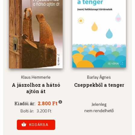
Klaus Hemmerle
Barlay Ágnes
A jászolhoz a hátsó
Cseppekből a tenger
ajtón át
2.800 Ft
Kiadói ár:
Jelenleg
nem rendelhető
Bolti ár:
3.200 Ft
KOSÁRBA