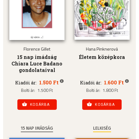
Florence Gillet
Hana Pinknerová
15 nap imádság
Életem középkora
Chiara Luce Badano
gondolataival
1.500 Ft
1.600 Ft
Kiadói ár:
Kiadói ár:
Bolti ár:
1.500 Ft
Bolti ár:
1.800 Ft
KOSÁRBA
KOSÁRBA
15 NAP IMÁDSÁG
LELKISÉG