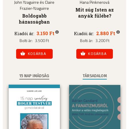
John Yzaguirre és Claire
Hana Pinknerová
Frazier-Yzaguirre
Mit súg Isten az
Boldogabb
anyák fülébe?
házasságban
3.150 Ft
2.880 Ft
Kiadói ár:
Kiadói ár:
Bolti ár:
3.500 Ft
Bolti ár:
3.200 Ft
KOSÁRBA
KOSÁRBA
15 NAP IMÁDSÁG
TÁRSADALOM