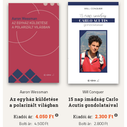
Aaron Wessman
Will Conquer
Az egyház küldetése
15 nap imádság Carlo
a polarizált világban
Acutis gondolataival
4.050 Ft
2.300 Ft
Kiadói ár:
Kiadói ár:
Bolti ár:
4.500 Ft
Bolti ár:
2.800 Ft