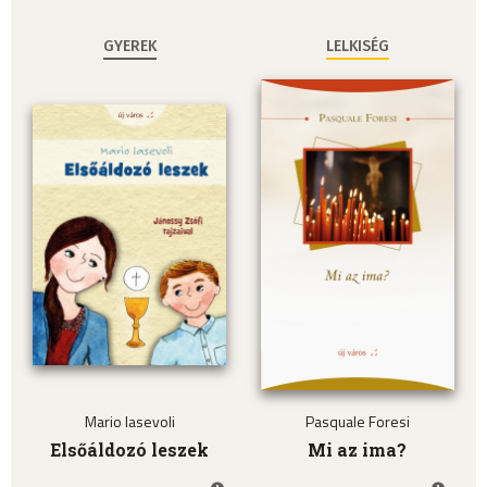
GYEREK
LELKISÉG
Mario Iasevoli
Pasquale Foresi
Elsőáldozó leszek
Mi az ima?