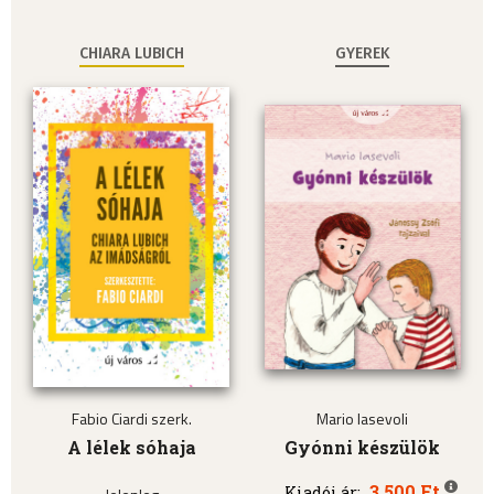
CHIARA LUBICH
GYEREK
Fabio Ciardi szerk.
Mario Iasevoli
A lélek sóhaja
Gyónni készülök
3.500 Ft
Kiadói ár: