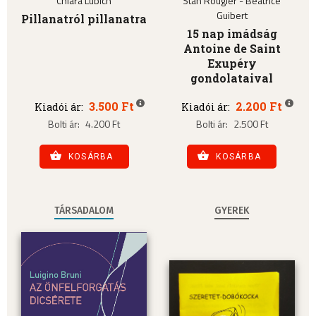
Chiara Lubich
Stan Rougier - Béatrice
Guibert
Pillanatról pillanatra
15 nap imádság
Antoine de Saint
Exupéry
gondolataival
3.500 Ft
2.200 Ft
Kiadói ár:
Kiadói ár:
Bolti ár:
4.200 Ft
Bolti ár:
2.500 Ft
KOSÁRBA
KOSÁRBA
TÁRSADALOM
GYEREK