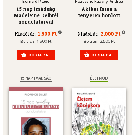
Bernard Pitaud
Rózsásné Kubányi Andrea
15 nap imádság
Akiket Isten a
Madeleine Delbrêl
tenyerén hordott
gondolataival
1.500 Ft
2.000 Ft
Kiadói ár:
Kiadói ár:
Bolti ár:
1.500 Ft
Bolti ár:
2.500 Ft
KOSÁRBA
KOSÁRBA
15 NAP IMÁDSÁG
ÉLETMÓD