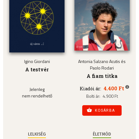
Igino Giordani
Antonia Salzano Acutis és
Paolo Rodari
A testvér
A fiam titka
4.400 Ft
Kiadói ár:
Jelenleg
nem rendelhető
Bolti ár:
4.900 Ft
KOSÁRBA
LELKISÉG
ÉLETMÓD