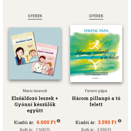
GYEREK
GYEREK
Mario Iasevoli
Ferenc pápa
Elsőáldozó leszek +
Három pillangó a tó
Gyónni készülök
felett
együtt
6.000 Ft
3.590 Ft
Kiadói ár:
Kiadói ár:
Bolti ár:
7.500 Ft
Bolti ár:
3.990 Ft