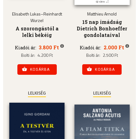
Elisabeth Lukas–Reinhardt
Matthieu Arnold
Wurzel
15 nap imádság
A szorongástól a
Dietrich Bonhoeffer
lelki békéig
gondolataival
3.800 Ft
2.000 Ft
Kiadói ár:
Kiadói ár:
Bolti ár:
4.200 Ft
Bolti ár:
2.500 Ft
KOSÁRBA
KOSÁRBA
LELKISÉG
LELKISÉG