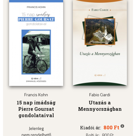
Francis Kohn
Fabio Ciardi
15 nap imádság
Utazás a
Pierre Goursat
Mennyországban
gondolataival
800 Ft
Kiadói ár:
Jelenleg
nem rendelhető
Bolti ár:
800 Ft