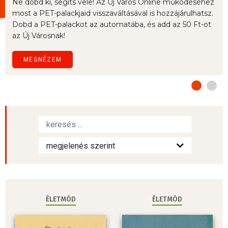
Ne dobd ki, segíts vele! Az Új Város Online működéséhez
most a PET-palackjaid visszaváltásával is hozzájárulhatsz.
Dobd a PET-palackot az automatába, és add az 50 Ft-ot
az Új Városnak!
MEGNÉZEM
ÉLETMÓD
ÉLETMÓD