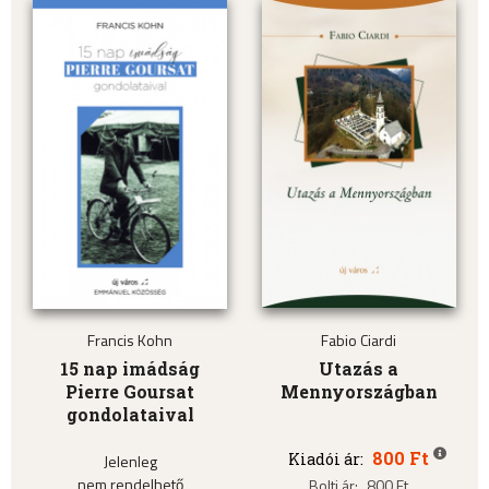
Francis Kohn
Fabio Ciardi
15 nap imádság
Utazás a
Pierre Goursat
Mennyországban
gondolataival
800 Ft
Kiadói ár:
Jelenleg
nem rendelhető
Bolti ár:
800 Ft