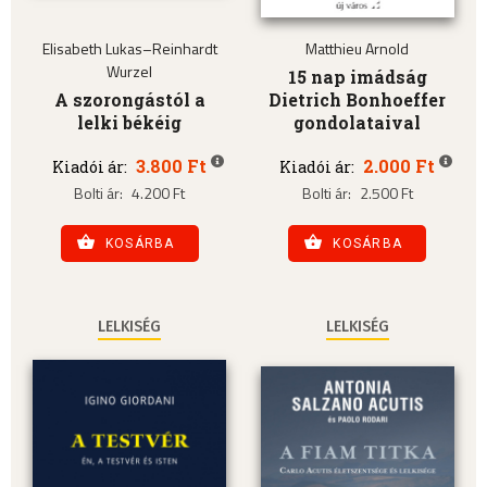
Elisabeth Lukas–Reinhardt
Matthieu Arnold
Wurzel
15 nap imádság
A szorongástól a
Dietrich Bonhoeffer
lelki békéig
gondolataival
3.800 Ft
2.000 Ft
Kiadói ár:
Kiadói ár:
Bolti ár:
4.200 Ft
Bolti ár:
2.500 Ft
KOSÁRBA
KOSÁRBA
LELKISÉG
LELKISÉG