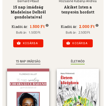
Bernard Pitaud
Rózsásné Kubányi Andrea
15 nap imádság
Akiket Isten a
Madeleine Delbrêl
tenyerén hordott
gondolataival
1.500 Ft
2.000 Ft
Kiadói ár:
Kiadói ár:
Bolti ár:
1.500 Ft
Bolti ár:
2.500 Ft
KOSÁRBA
KOSÁRBA
15 NAP IMÁDSÁG
ÉLETMÓD