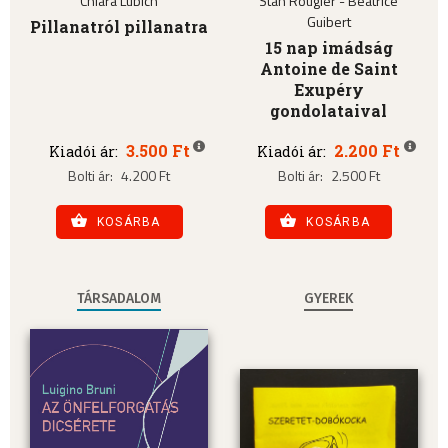
Chiara Lubich
Stan Rougier - Béatrice
Guibert
Pillanatról pillanatra
15 nap imádság
Antoine de Saint
Exupéry
gondolataival
3.500 Ft
2.200 Ft
Kiadói ár:
Kiadói ár:
Bolti ár:
4.200 Ft
Bolti ár:
2.500 Ft
KOSÁRBA
KOSÁRBA
TÁRSADALOM
GYEREK