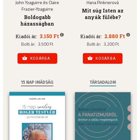
John Yzaguirre és Claire
Hana Pinknerová
Frazier-Yzaguirre
Mit súg Isten az
Boldogabb
anyák fülébe?
házasságban
3.150 Ft
2.880 Ft
Kiadói ár:
Kiadói ár:
Bolti ár:
3.500 Ft
Bolti ár:
3.200 Ft
KOSÁRBA
KOSÁRBA
15 NAP IMÁDSÁG
TÁRSADALOM