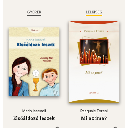
GYEREK
LELKISÉG
Mario Iasevoli
Pasquale Foresi
Elsőáldozó leszek
Mi az ima?