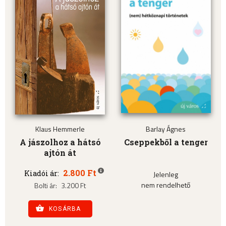
Klaus Hemmerle
Barlay Ágnes
A jászolhoz a hátsó
Cseppekből a tenger
ajtón át
2.800 Ft
Kiadói ár:
Jelenleg
nem rendelhető
Bolti ár:
3.200 Ft
KOSÁRBA