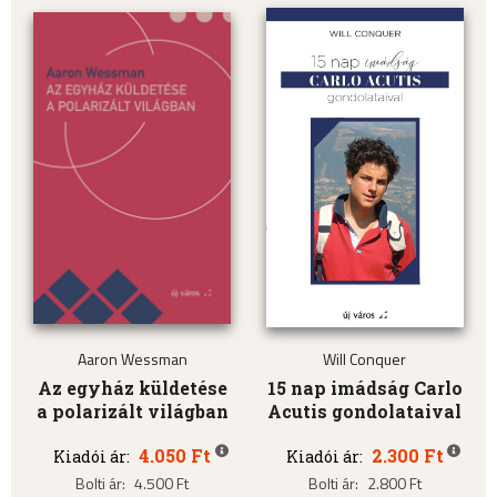
Aaron Wessman
Will Conquer
Az egyház küldetése
15 nap imádság Carlo
a polarizált világban
Acutis gondolataival
4.050 Ft
2.300 Ft
Kiadói ár:
Kiadói ár:
Bolti ár:
4.500 Ft
Bolti ár:
2.800 Ft