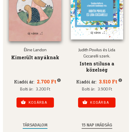
Éline Landon
Judith Povilus és Lida
Ciccarelli szerk.
Kimerült anyáknak
Isten stílusa a
közelség
2.700 Ft
3.510 Ft
Kiadói ár:
Kiadói ár:
Bolti ár:
3.200 Ft
Bolti ár:
3.900 Ft
KOSÁRBA
KOSÁRBA
TÁRSADALOM
15 NAP IMÁDSÁG