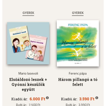
GYEREK
GYEREK
Mario Iasevoli
Ferenc pápa
Elsőáldozó leszek +
Három pillangó a tó
Gyónni készülök
felett
együtt
6.000 Ft
3.590 Ft
Kiadói ár:
Kiadói ár:
Bolti ár:
7.500 Ft
Bolti ár:
3.990 Ft