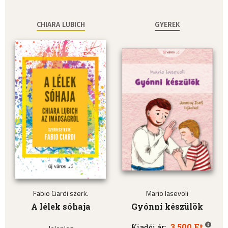
CHIARA LUBICH
GYEREK
Fabio Ciardi szerk.
Mario Iasevoli
A lélek sóhaja
Gyónni készülök
3.500 Ft
Kiadói ár: