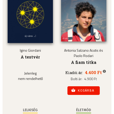
Igino Giordani
Antonia Salzano Acutis és
Paolo Rodari
A testvér
A fiam titka
4.400 Ft
Kiadói ár:
Jelenleg
nem rendelhető
Bolti ár:
4.900 Ft
KOSÁRBA
LELKISÉG
ÉLETMÓD