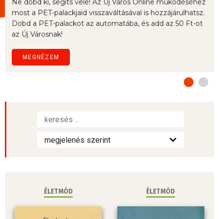
Ne dobd ki, segíts vele! Az Új Város Online működéséhez
most a PET-palackjaid visszaváltásával is hozzájárulhatsz.
Dobd a PET-palackot az automatába, és add az 50 Ft-ot
az Új Városnak!
MEGNÉZEM
ÉLETMÓD
ÉLETMÓD