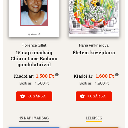
Florence Gillet
Hana Pinknerová
15 nap imádság
Életem középkora
Chiara Luce Badano
gondolataival
1.500 Ft
1.600 Ft
Kiadói ár:
Kiadói ár:
Bolti ár:
1.500 Ft
Bolti ár:
1.800 Ft
KOSÁRBA
KOSÁRBA
15 NAP IMÁDSÁG
LELKISÉG