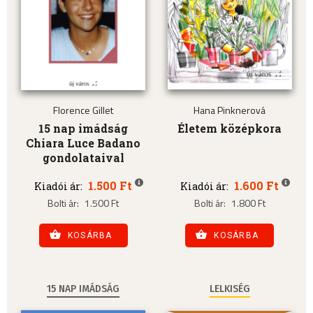
Florence Gillet
Hana Pinknerová
15 nap imádság
Életem középkora
Chiara Luce Badano
gondolataival
1.500 Ft
1.600 Ft
Kiadói ár:
Kiadói ár:
Bolti ár:
1.500 Ft
Bolti ár:
1.800 Ft
KOSÁRBA
KOSÁRBA
15 NAP IMÁDSÁG
LELKISÉG