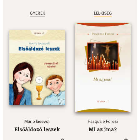
GYEREK
LELKISÉG
Mario Iasevoli
Pasquale Foresi
Elsőáldozó leszek
Mi az ima?