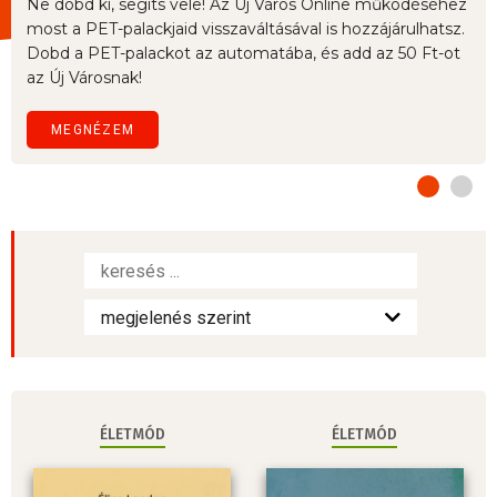
Ne dobd ki, segíts vele! Az Új Város Online működéséhez
most a PET-palackjaid visszaváltásával is hozzájárulhatsz.
Dobd a PET-palackot az automatába, és add az 50 Ft-ot
az Új Városnak!
MEGNÉZEM
ÉLETMÓD
ÉLETMÓD