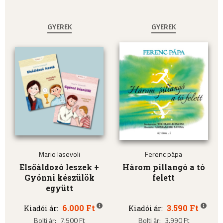
GYEREK
GYEREK
Mario Iasevoli
Ferenc pápa
Elsőáldozó leszek +
Három pillangó a tó
Gyónni készülök
felett
együtt
6.000 Ft
3.590 Ft
Kiadói ár:
Kiadói ár:
Bolti ár:
7.500 Ft
Bolti ár:
3.990 Ft