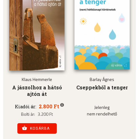
Klaus Hemmerle
Barlay Ágnes
A jászolhoz a hátsó
Cseppekből a tenger
ajtón át
2.800 Ft
Kiadói ár:
Jelenleg
nem rendelhető
Bolti ár:
3.200 Ft
KOSÁRBA