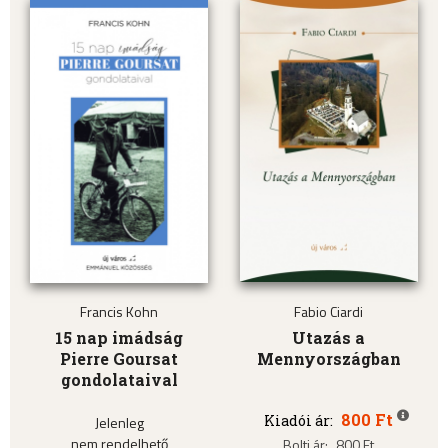
Francis Kohn
Fabio Ciardi
15 nap imádság
Utazás a
Pierre Goursat
Mennyországban
gondolataival
800 Ft
Kiadói ár:
Jelenleg
nem rendelhető
Bolti ár:
800 Ft