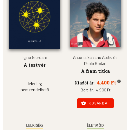
Igino Giordani
Antonia Salzano Acutis és
Paolo Rodari
A testvér
A fiam titka
4.400 Ft
Kiadói ár:
Jelenleg
nem rendelhető
Bolti ár:
4.900 Ft
KOSÁRBA
LELKISÉG
ÉLETMÓD