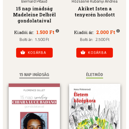
Bernard Pitaud
Rózsásné Kubányi Andrea
15 nap imádság
Akiket Isten a
Madeleine Delbrêl
tenyerén hordott
gondolataival
1.500 Ft
2.000 Ft
Kiadói ár:
Kiadói ár:
Bolti ár:
1.500 Ft
Bolti ár:
2.500 Ft
KOSÁRBA
KOSÁRBA
15 NAP IMÁDSÁG
ÉLETMÓD