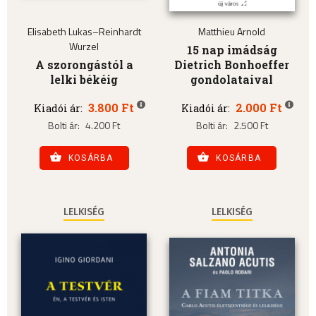
Elisabeth Lukas–Reinhardt
Matthieu Arnold
Wurzel
15 nap imádság
A szorongástól a
Dietrich Bonhoeffer
lelki békéig
gondolataival
3.800 Ft
2.000 Ft
Kiadói ár:
Kiadói ár:
Bolti ár:
4.200 Ft
Bolti ár:
2.500 Ft
KOSÁRBA
KOSÁRBA
LELKISÉG
LELKISÉG