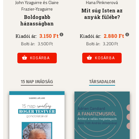
John Yzaguirre és Claire
Hana Pinknerová
Frazier-Yzaguirre
Mit súg Isten az
Boldogabb
anyák fülébe?
házasságban
3.150 Ft
2.880 Ft
Kiadói ár:
Kiadói ár:
Bolti ár:
3.500 Ft
Bolti ár:
3.200 Ft
KOSÁRBA
KOSÁRBA
15 NAP IMÁDSÁG
TÁRSADALOM