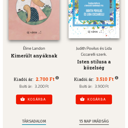
Éline Landon
Judith Povilus és Lida
Ciccarelli szerk.
Kimerült anyáknak
Isten stílusa a
közelség
2.700 Ft
3.510 Ft
Kiadói ár:
Kiadói ár:
Bolti ár:
3.200 Ft
Bolti ár:
3.900 Ft
KOSÁRBA
KOSÁRBA
TÁRSADALOM
15 NAP IMÁDSÁG