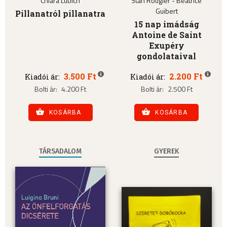
Chiara Lubich
Stan Rougier - Béatrice
Guibert
Pillanatról pillanatra
15 nap imádság
Antoine de Saint
Exupéry
gondolataival
3.500 Ft
2.200 Ft
Kiadói ár:
Kiadói ár:
Bolti ár:
4.200 Ft
Bolti ár:
2.500 Ft
KOSÁRBA
KOSÁRBA
TÁRSADALOM
GYEREK