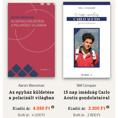
Aaron Wessman
Will Conquer
Az egyház küldetése
15 nap imádság Carlo
a polarizált világban
Acutis gondolataival
4.050 Ft
2.300 Ft
Kiadói ár:
Kiadói ár:
Bolti ár:
4.500 Ft
Bolti ár:
2.800 Ft