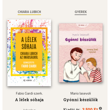
CHIARA LUBICH
GYEREK
Fabio Ciardi szerk.
Mario Iasevoli
A lélek sóhaja
Gyónni készülök
3.500 Ft
Kiadói ár: