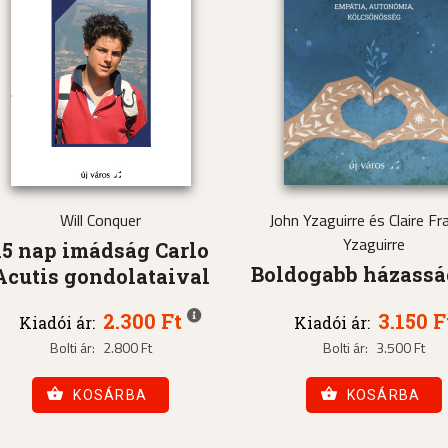
Will Conquer
John Yzaguirre és Claire Fra
Yzaguirre
15 nap imádság Carlo
Boldogabb házass
Acutis gondolataival
2.300 Ft
3.150 F
Kiadói ár:
Kiadói ár:
Bolti ár:
2.800 Ft
Bolti ár:
3.500 Ft
KOSÁRBA
KOSÁRBA