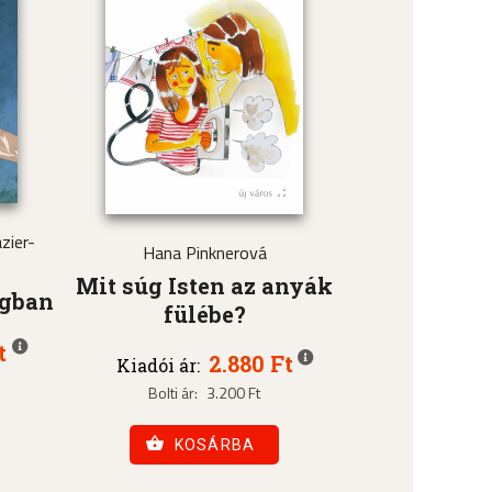
zier-
Hana Pinknerová
Mit súg Isten az anyák
ágban
fülébe?
t
2.880 Ft
Kiadói ár:
Bolti ár:
3.200 Ft
KOSÁRBA