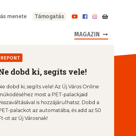
lás menete
Támogatás
MAGAZIN
REPONT
Ne dobd ki, segíts vele!
Ne dobd ki, segíts vele! Az Új Város Online
működéséhez most a PET-palackjaid
visszaváltásával is hozzájárulhatsz. Dobd a
PET-palackot az automatába, és add az 50
Ft-ot az Új Városnak!