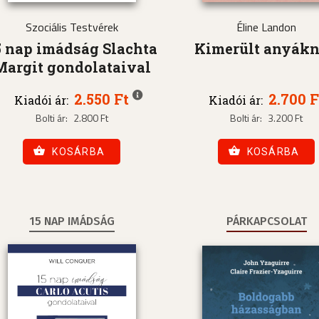
Szociális Testvérek
Éline Landon
5 nap imádság Slachta
Kimerült anyák
Margit gondolataival
2.550 Ft
2.700 F
Kiadói ár:
Kiadói ár:
Bolti ár:
2.800 Ft
Bolti ár:
3.200 Ft
KOSÁRBA
KOSÁRBA
15 NAP IMÁDSÁG
PÁRKAPCSOLAT