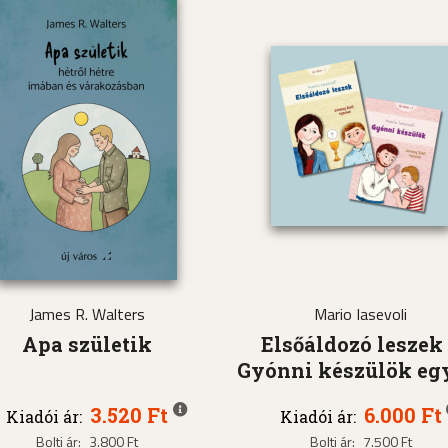
James R. Walters
Mario Iasevoli
Apa születik
Elsőáldozó leszek
Gyónni készülök eg
3.520 Ft
6.000 Ft
Kiadói ár:
Kiadói ár:
Bolti ár:
3.800 Ft
Bolti ár:
7.500 Ft