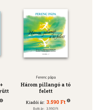
Ferenc pápa
 +
Három pillangó a tó
yütt
felett
3.590 Ft
Kiadói ár:
Bolti ár:
3.990 Ft