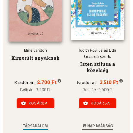
Éline Landon
Judith Povilus és Lida
Ciccarelli szerk.
Kimerült anyáknak
Isten stílusa a
közelség
2.700 Ft
3.510 Ft
Kiadói ár:
Kiadói ár:
Bolti ár:
3.200 Ft
Bolti ár:
3.900 Ft
KOSÁRBA
KOSÁRBA
TÁRSADALOM
15 NAP IMÁDSÁG