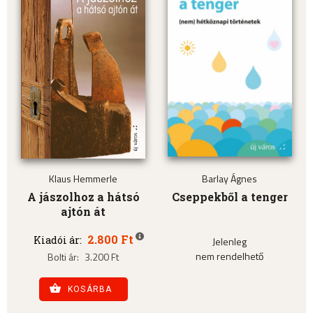
Klaus Hemmerle
Barlay Ágnes
A jászolhoz a hátsó
Cseppekből a tenger
ajtón át
2.800 Ft
Kiadói ár:
Jelenleg
nem rendelhető
Bolti ár:
3.200 Ft
KOSÁRBA