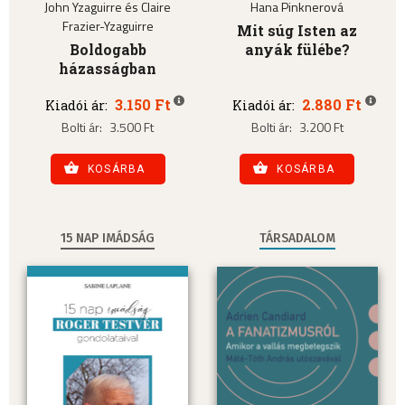
John Yzaguirre és Claire
Hana Pinknerová
Frazier-Yzaguirre
Mit súg Isten az
Boldogabb
anyák fülébe?
házasságban
3.150 Ft
2.880 Ft
Kiadói ár:
Kiadói ár:
Bolti ár:
3.500 Ft
Bolti ár:
3.200 Ft
KOSÁRBA
KOSÁRBA
15 NAP IMÁDSÁG
TÁRSADALOM