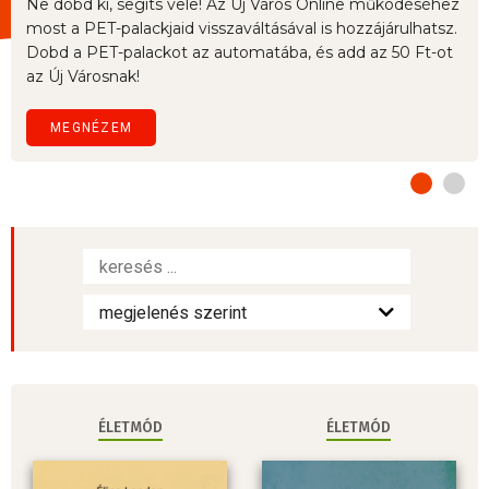
Ne dobd ki, segíts vele! Az Új Város Online működéséhez
most a PET-palackjaid visszaváltásával is hozzájárulhatsz.
Dobd a PET-palackot az automatába, és add az 50 Ft-ot
az Új Városnak!
MEGNÉZEM
ÉLETMÓD
ÉLETMÓD