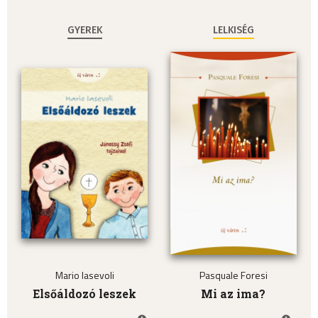
GYEREK
LELKISÉG
Mario Iasevoli
Pasquale Foresi
Elsőáldozó leszek
Mi az ima?