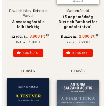
Elisabeth Lukas–Reinhardt
Matthieu Arnold
Wurzel
15 nap imádság
A szorongástól a
Dietrich Bonhoeffer
lelki békéig
gondolataival
3.800 Ft
2.000 Ft
Kiadói ár:
Kiadói ár:
Bolti ár:
4.200 Ft
Bolti ár:
2.500 Ft
KOSÁRBA
KOSÁRBA
LELKISÉG
LELKISÉG