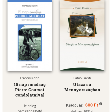
Francis Kohn
Fabio Ciardi
15 nap imádság
Utazás a
Pierre Goursat
Mennyországban
gondolataival
800 Ft
Kiadói ár:
Jelenleg
nem rendelhető
Bolti ár:
800 Ft