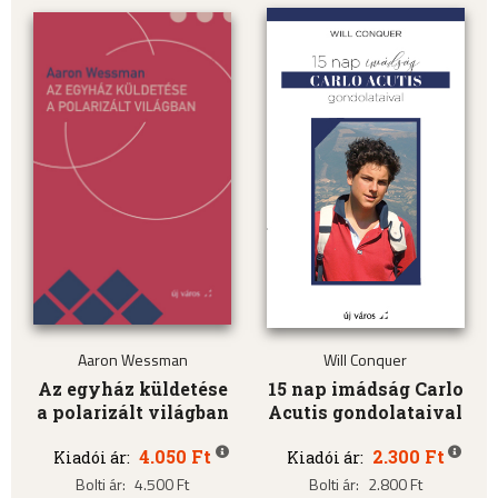
Aaron Wessman
Will Conquer
Az egyház küldetése
15 nap imádság Carlo
a polarizált világban
Acutis gondolataival
4.050 Ft
2.300 Ft
Kiadói ár:
Kiadói ár:
Bolti ár:
4.500 Ft
Bolti ár:
2.800 Ft