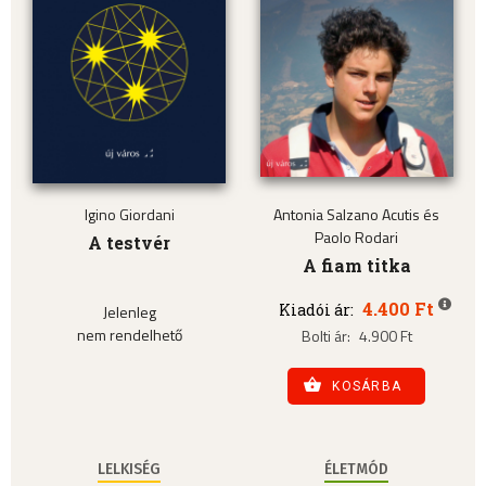
Igino Giordani
Antonia Salzano Acutis és
Paolo Rodari
A testvér
A fiam titka
4.400 Ft
Kiadói ár:
Jelenleg
nem rendelhető
Bolti ár:
4.900 Ft
KOSÁRBA
LELKISÉG
ÉLETMÓD