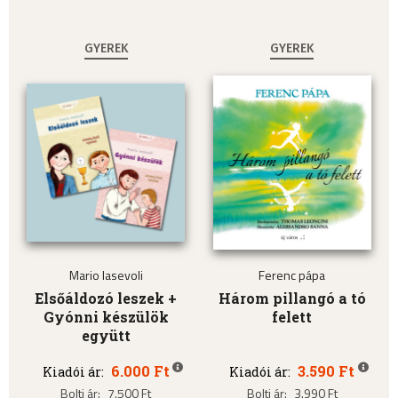
GYEREK
GYEREK
Mario Iasevoli
Ferenc pápa
Elsőáldozó leszek +
Három pillangó a tó
Gyónni készülök
felett
együtt
6.000 Ft
3.590 Ft
Kiadói ár:
Kiadói ár:
Bolti ár:
7.500 Ft
Bolti ár:
3.990 Ft