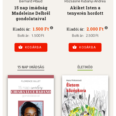
Bernard Pitaud
Rózsásné Kubányi Andrea
15 nap imádság
Akiket Isten a
Madeleine Delbrêl
tenyerén hordott
gondolataival
1.500 Ft
2.000 Ft
Kiadói ár:
Kiadói ár:
Bolti ár:
1.500 Ft
Bolti ár:
2.500 Ft
KOSÁRBA
KOSÁRBA
15 NAP IMÁDSÁG
ÉLETMÓD