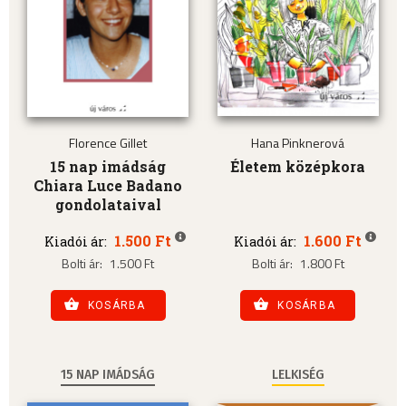
Florence Gillet
Hana Pinknerová
15 nap imádság
Életem középkora
Chiara Luce Badano
gondolataival
1.500 Ft
1.600 Ft
Kiadói ár:
Kiadói ár:
Bolti ár:
1.500 Ft
Bolti ár:
1.800 Ft
KOSÁRBA
KOSÁRBA
15 NAP IMÁDSÁG
LELKISÉG