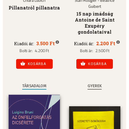
Chiara Lubich
Stan Rougier - Béatrice
Guibert
Pillanatról pillanatra
15 nap imádság
Antoine de Saint
Exupéry
gondolataival
3.500 Ft
2.200 Ft
Kiadói ár:
Kiadói ár:
Bolti ár:
4.200 Ft
Bolti ár:
2.500 Ft
KOSÁRBA
KOSÁRBA
TÁRSADALOM
GYEREK