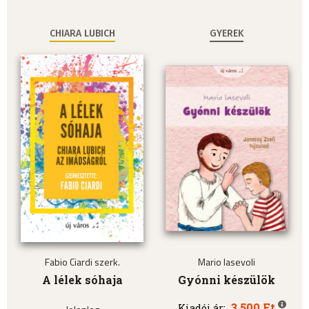
CHIARA LUBICH
GYEREK
Fabio Ciardi szerk.
Mario Iasevoli
A lélek sóhaja
Gyónni készülök
3.500 Ft
Kiadói ár: